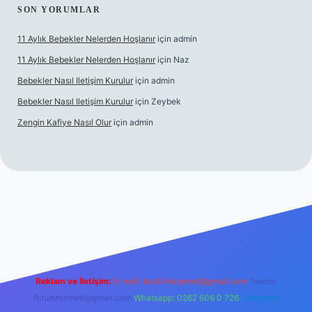
SON YORUMLAR
11 Aylık Bebekler Nelerden Hoşlanır
için
admin
11 Aylık Bebekler Nelerden Hoşlanır
için
Naz
Bebekler Nasıl Iletişim Kurulur
için
admin
Bebekler Nasıl Iletişim Kurulur
için
Zeybek
Zengin Kafiye Nasıl Olur
için
admin
i giriş
ilbet yeni giriş
grandoperabet giriş
betexper
Reklam ve İletişim:
E-mail:
backlinkpaneli@gmail.com
Teams:
forumhizmeti@gmail.com
Whatsapp: 0262 606 0 726
Telegram: