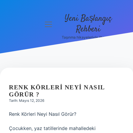
Yeni Başlangıç
menüyü
Rehberi
aç
Taşınma hikayeleriyle ilham bul!
Gizlilik
Politikası
Hakkımızda
Yasal Uyarı
RENK KÖRLERI NEYI NASIL
GÖRÜR ?
Tarih: Mayıs 12, 2026
Renk Körleri Neyi Nasıl Görür?
Çocukken, yaz tatillerinde mahalledeki