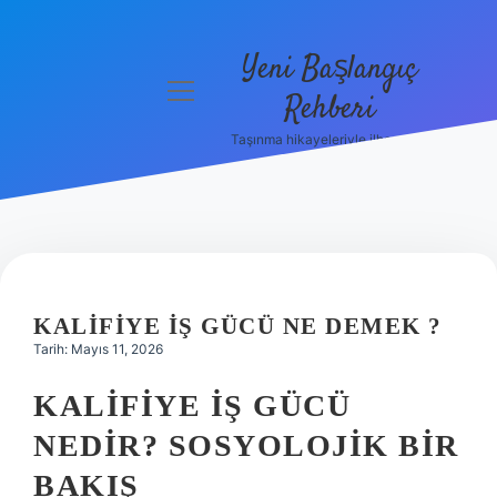
Yeni Başlangıç
menüyü
Rehberi
aç
Taşınma hikayeleriyle ilham bul!
Gizlilik
Politikası
Hakkımızda
Yasal Uyarı
KALIFIYE IŞ GÜCÜ NE DEMEK ?
Tarih: Mayıs 11, 2026
KALIFIYE İŞ GÜCÜ
NEDIR? SOSYOLOJIK BIR
BAKIŞ