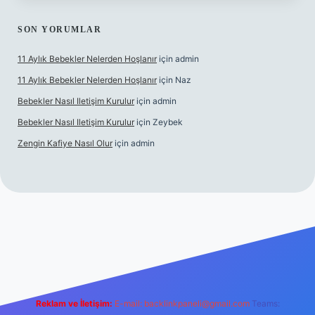
SON YORUMLAR
11 Aylık Bebekler Nelerden Hoşlanır
için
admin
11 Aylık Bebekler Nelerden Hoşlanır
için
Naz
Bebekler Nasıl Iletişim Kurulur
için
admin
Bebekler Nasıl Iletişim Kurulur
için
Zeybek
Zengin Kafiye Nasıl Olur
için
admin
 giriş
ilbet yeni giriş
grandoperabet giriş
betexper
Reklam ve İletişim:
E-mail:
backlinkpaneli@gmail.com
Teams: