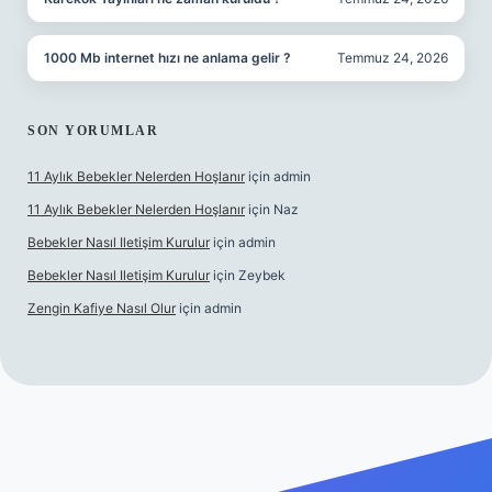
1000 Mb internet hızı ne anlama gelir ?
Temmuz 24, 2026
SON YORUMLAR
11 Aylık Bebekler Nelerden Hoşlanır
için
admin
11 Aylık Bebekler Nelerden Hoşlanır
için
Naz
Bebekler Nasıl Iletişim Kurulur
için
admin
Bebekler Nasıl Iletişim Kurulur
için
Zeybek
Zengin Kafiye Nasıl Olur
için
admin
giriş
ilbet yeni giriş
grandoperabet giriş
betexper