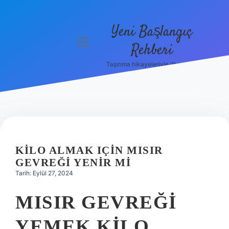
Yeni Başlangıç
menüyü
Rehberi
aç
Taşınma hikayeleriyle ilham bul!
Gizlilik
Politikası
Hakkımızda
Yasal Uyarı
KILO ALMAK IÇIN MISIR
GEVREĞI YENIR MI
Tarih: Eylül 27, 2024
MISIR GEVREĞI
YEMEK KILO