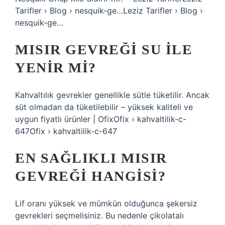
Tarifler › Blog › nesquik-ge…Leziz Tarifler › Blog ›
nesquik-ge…
MISIR GEVREĞI SU ILE
YENIR MI?
Kahvaltılık gevrekler genellikle sütle tüketilir. Ancak
süt olmadan da tüketilebilir – yüksek kaliteli ve
uygun fiyatlı ürünler | OfixOfix › kahvaltilik-c-
647Ofix › kahvaltilik-c-647
EN SAĞLIKLI MISIR
GEVREĞI HANGISI?
Lif oranı yüksek ve mümkün olduğunca şekersiz
gevrekleri seçmelisiniz. Bu nedenle çikolatalı