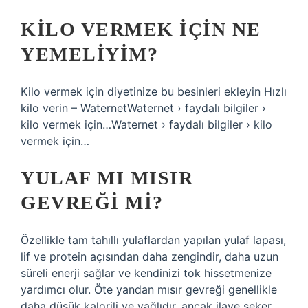
KILO VERMEK IÇIN NE
YEMELIYIM?
Kilo vermek için diyetinize bu besinleri ekleyin Hızlı
kilo verin – WaternetWaternet › faydalı bilgiler ›
kilo vermek için…Waternet › faydalı bilgiler › kilo
vermek için…
YULAF MI MISIR
GEVREĞI MI?
Özellikle tam tahıllı yulaflardan yapılan yulaf lapası,
lif ve protein açısından daha zengindir, daha uzun
süreli enerji sağlar ve kendinizi tok hissetmenize
yardımcı olur. Öte yandan mısır gevreği genellikle
daha düşük kalorili ve yağlıdır, ancak ilave şeker