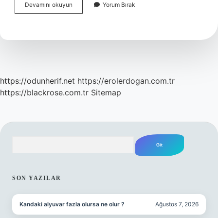
Kilo
Devamını okuyun
Yorum Bırak
Almak
Için
Mısır
Gevreği
Yenir
Mi
https://odunherif.net
https://erolerdogan.com.tr
https://blackrose.com.tr
Sitemap
Arama
SIDEBAR
SON YAZILAR
Kandaki alyuvar fazla olursa ne olur ?
Ağustos 7, 2026