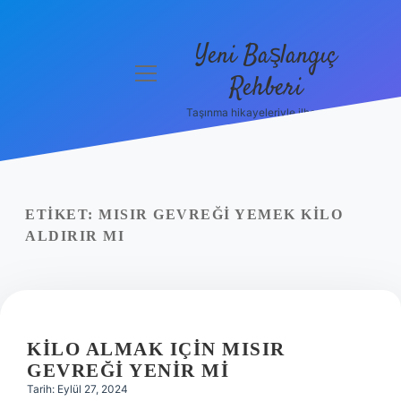
Yeni Başlangıç
menüyü
Rehberi
aç
Taşınma hikayeleriyle ilham bul!
Gizlilik
Politikası
Hakkımızda
ETIKET:
MISIR GEVREĞI YEMEK KILO
Yasal Uyarı
ALDIRIR MI
KILO ALMAK IÇIN MISIR
GEVREĞI YENIR MI
Tarih: Eylül 27, 2024