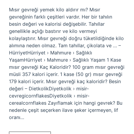
Mısır gevreği yemek kilo aldırır mı? Mısır
gevreğinin farklı çeşitleri vardır. Her bir tahılın
besin değeri ve kalorisi değişebilir. Tahıllar
genellikle açlığı bastırır ve kilo vermeyi
kolaylaştırır. Mısır gevreği doğru tüketildiğinde kilo
alımına neden olmaz. Tam tahıllar, çikolata ve … –
HürriyetHürriyet › Mahmure › Sağlıklı
YaşamHürriyet › Mahmure › Sağlıklı Yaşam 1 Kase
mısır gevreği Kaç Kaloridir? 100 gram mısır gevreği
müsli 357 kalori içerir. 1 kase (50 gr) mısır gevreği
179 kalori içerir. Mısır gevreği kaç kaloridir? Besin
değeri – DietkolikDiyetkolik › misir-
cevregicornflakesDiyetkolik › misir-
cerealcornflakes Zayıflamak için hangi gevrek? Bu
nedenle çeşit seçerken ilave şeker içermeyen, lif
oranı…