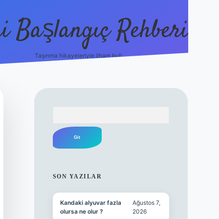
i Başlangıç Rehberi
Taşınma hikayeleriyle ilham bul!
ilbet yeni giriş
ilbet yeni giriş
gran
Arama
SIDEBAR
SON YAZILAR
Kandaki alyuvar fazla
Ağustos 7,
olursa ne olur ?
2026