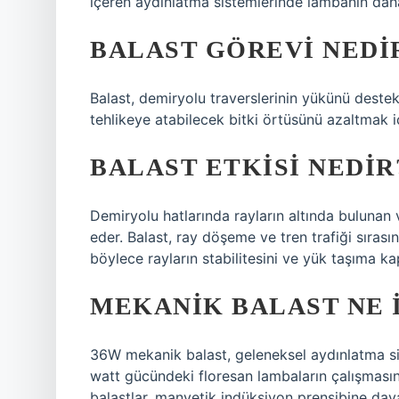
içeren aydınlatma sistemlerinde lambanın daha
BALAST GÖREVI NEDI
Balast, demiryolu traverslerinin yükünü destek
tehlikeye atabilecek bitki örtüsünü azaltmak içi
BALAST ETKISI NEDIR
Demiryolu hatlarında rayların altında bulunan
eder. Balast, ray döşeme ve tren trafiği sırası
böylece rayların stabilitesini ve yük taşıma kapa
MEKANIK BALAST NE 
36W mekanik balast, geleneksel aydınlatma sist
watt gücündeki floresan lambaların çalışmasın
balastlar, manyetik indüksiyon prensibine daya