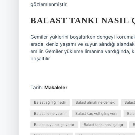
gözlemlenmiştir.
BALAST TANKI NASIL 
Gemiler yüklerini boşaltırken dengeyi korumak 
arada, deniz yaşamı ve suyun alındığı alandaki
emilir. Gemiler yükleme limanına vardığında, 
boşaltılır.
Tarih:
Makaleler
Balast ağırlığı nedir
Balast almak ne demek
Balast
Balast ile ne yapılır
Balast kaç volt çıkış verir
Bala
Balast suyu ne işe yarar
Balast tankı nasıl çalışır
B