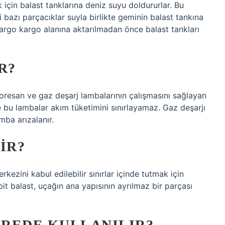
için balast tanklarına deniz suyu doldururlar. Bu
 bazı parçacıklar suyla birlikte geminin balast tankına
kargo kargo alanına aktarılmadan önce balast tankları
R?
floresan ve gaz deşarj lambalarının çalışmasını sağlayan
le bu lambalar akım tüketimini sınırlayamaz. Gaz deşarjı
mba arızalanır.
IR?
rkezini kabul edilebilir sınırlar içinde tutmak için
bit balast, uçağın ana yapısının ayrılmaz bir parçası
REDE KULLANILIR?