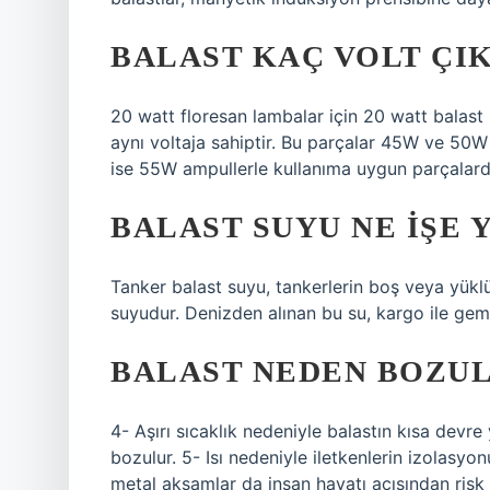
BALAST KAÇ VOLT ÇIK
20 watt floresan lambalar için 20 watt balast 
aynı voltaja sahiptir. Bu parçalar 45W ve 50W
ise 55W ampullerle kullanıma uygun parçalardı
BALAST SUYU NE IŞE 
Tanker balast suyu, tankerlerin boş veya yükl
suyudur. Denizden alınan bu su, kargo ile gemi
BALAST NEDEN BOZU
4- Aşırı sıcaklık nedeniyle balastın kısa devr
bozulur. 5- Isı nedeniyle iletkenlerin izolas
metal aksamlar da insan hayatı açısından risk o