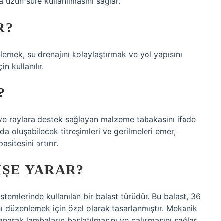
 uzun süre kullanılmasını sağlar.
R?
lemek, su drenajını kolaylaştırmak ve yol yapısını
n kullanılır.
?
 ve raylara destek sağlayan malzeme tabakasını ifade
nda oluşabilecek titreşimleri ve gerilmeleri emer,
sitesini artırır.
IŞE YARAR?
emlerinde kullanılan bir balast türüdür. Bu balast, 36
ı düzenlemek için özel olarak tasarlanmıştır. Mekanik
narak lambaların başlatılmasını ve çalışmasını sağlar.