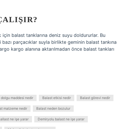
ÇALIŞIR?
için balast tanklarına deniz suyu doldururlar. Bu
 bazı parçacıklar suyla birlikte geminin balast tankına
kargo kargo alanına aktarılmadan önce balast tankları
 dolgu maddesi nedir
Balast etkisi nedir
Balast görevi nedir
st malzeme nedir
Balast neden bozulur
allast ne işe yarar
Demiryolu balast ne işe yarar