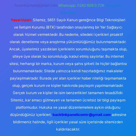
forumhizmeti@gmail.com
Whatsapp: 0262 606 0 726
Telegram:
@karabul
Yasal Uyarı:
Sitemiz, 5651 Sayılı Kanun gereğince Bilgi Teknolojileri
ve İletişim Kurumu (BTK) tarafından onaylanmış bir Yer Sağlayıcı
olarak hizmet vermektedir. Bu nedenle, sitedeki içerikleri proaktif
olarak denetleme veya araştırma yükümlülüğümüz bulunmamaktadır.
Ancak, üyelerimiz yazdıkları içeriklerin sorumluluğunu taşımakta olup,
siteye üye olarak bu sorumluluğu kabul etmiş sayılırlar. Bu internet
sitesi, herhangi bir marka, kurum veya şahıs şirketi ile hiçbir bağlantısı
bulunmamaktadır. Sitede yalnızca kendi hazırladığımız makaleler
paylaşılmaktadır. Burada yer alan içerikler haber niteliği taşımamakta
olup, gerçek kurum ve kişiler hakkında paylaşım yapılmamaktadır.
Gerçek kurum ve kişiler ile isim benzerlikleri tamamen tesadüfidir.
Sitemiz, kar amacı gütmeyen ve tamamen ücretsiz bir bilgi paylaşım
platformudur. Hukuka ve yasal düzenlemelere aykırı olduğunu
düşündüğünüz içerikleri,
backlinkpanelicomtr@gmail.com
adresine
bildirmeniz halinde, ilgili içerikler yasal süre içerisinde sitemizden
kaldırılacaktır.