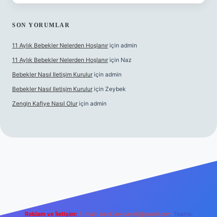
SON YORUMLAR
11 Aylık Bebekler Nelerden Hoşlanır
için
admin
11 Aylık Bebekler Nelerden Hoşlanır
için
Naz
Bebekler Nasıl Iletişim Kurulur
için
admin
Bebekler Nasıl Iletişim Kurulur
için
Zeybek
Zengin Kafiye Nasıl Olur
için
admin
ilbet yeni giriş
ilbet yeni giriş
grandoperabet giriş
betexper
Reklam ve İletişim:
E-mail:
backlinkpaneli@gmail.com
Teams: