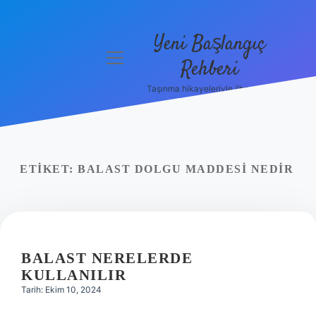
Yeni Başlangıç
menüyü
Rehberi
aç
Taşınma hikayeleriyle ilham bul!
Gizlilik
Politikası
Hakkımızda
ETIKET:
BALAST DOLGU MADDESI NEDIR
Yasal Uyarı
BALAST NERELERDE
KULLANILIR
Tarih: Ekim 10, 2024