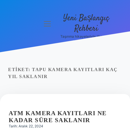
Yeni Başlangıç
menüyü
Rehberi
aç
Taşınma hikayeleriyle ilham bul!
Gizlilik
Politikası
Hakkımızda
ETIKET:
TAPU KAMERA KAYITLARI KAÇ
Yasal Uyarı
YIL SAKLANIR
ATM KAMERA KAYITLARI NE
KADAR SÜRE SAKLANIR
Tarih: Aralık 22, 2024