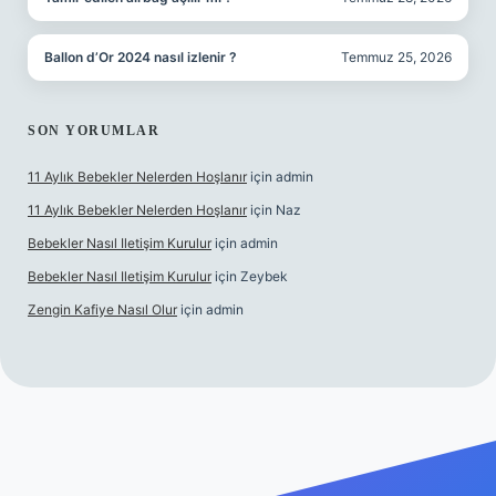
Ballon d’Or 2024 nasıl izlenir ?
Temmuz 25, 2026
SON YORUMLAR
11 Aylık Bebekler Nelerden Hoşlanır
için
admin
11 Aylık Bebekler Nelerden Hoşlanır
için
Naz
Bebekler Nasıl Iletişim Kurulur
için
admin
Bebekler Nasıl Iletişim Kurulur
için
Zeybek
Zengin Kafiye Nasıl Olur
için
admin
 giriş
grandoperabet giriş
betexper