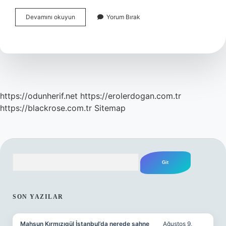
Atm
Devamını okuyun
Yorum Bırak
Kamera
Kayıtları
Ne
Kadar
Süre
Saklanır
https://odunherif.net
https://erolerdogan.com.tr
https://blackrose.com.tr
Sitemap
Arama
SIDEBAR
SON YAZILAR
Mahsun Kırmızıgül İstanbul’da nerede sahne
Ağustos 9,