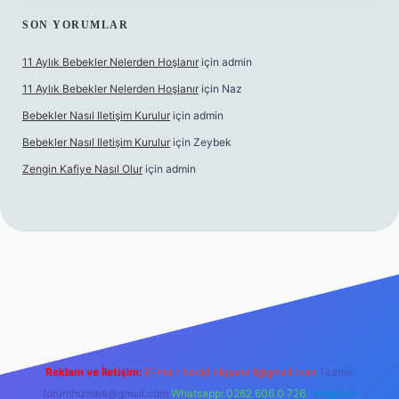
SON YORUMLAR
11 Aylık Bebekler Nelerden Hoşlanır
için
admin
11 Aylık Bebekler Nelerden Hoşlanır
için
Naz
Bebekler Nasıl Iletişim Kurulur
için
admin
Bebekler Nasıl Iletişim Kurulur
için
Zeybek
Zengin Kafiye Nasıl Olur
için
admin
eni giriş
grandoperabet giriş
betexper
Reklam ve İletişim:
E-mail:
backlinkpaneli@gmail.com
Teams:
forumhizmeti@gmail.com
Whatsapp: 0262 606 0 726
Telegram: