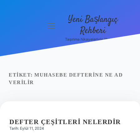
Yeni Başlangıç
menüyü
Rehberi
aç
Taşınma hikayeleriyle ilham bul!
Gizlilik
Politikası
Hakkımızda
ETIKET:
MUHASEBE DEFTERINE NE AD
Yasal Uyarı
VERILIR
DEFTER ÇEŞITLERI NELERDIR
Tarih: Eylül 11, 2024