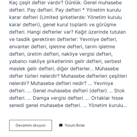
Kaç çeşit defter vardır? Günlük. Genel muhasebe
defteri. Pay defteri. Pay defteri * Yönetim kurulu
karar defteri (Limited şirketlerde: Yönetim kurulu
karar defteri), genel kurul toplantı ve görüşme
defteri. Hangi defterler var? Kağıt üzerinde tutulan
ve tasdik gerektiren defterler: Yevmiye defteri,
envanter defteri, işletme defteri, tarım işletme
defteri, üretim defteri, nakliye vergisi defteri,
yabancı nakliye şirketlerinin gelir defteri, serbest
meslek gelir defteri, diğer defterler… Muhasebe
defter türleri nelerdir? Muhasebe defterleri çeşitleri
nelerdir? Muhasebe defteri nedir? … Yevmiye
defteri. … Genel muhasebe defteri (defter) … Stok
defteri. … Damga vergisi defteri. … Ortaklar hisse
senedi genel muhasebe defteri. … Yönetim kurulu…
Defter
Devamını okuyun
Yorum Bırak
Çeşitleri
Nelerdir