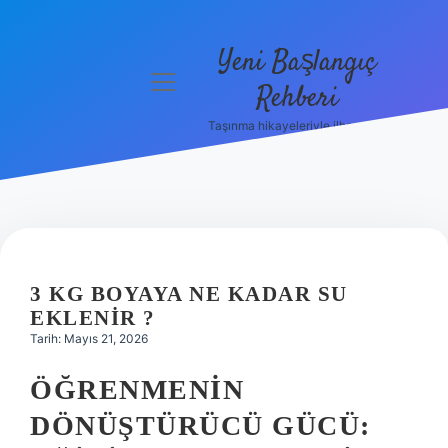
Yeni Başlangıç
menüyü
Rehberi
aç
Taşınma hikayeleriyle ilham bul!
Gizlilik
Politikası
Hakkımızda
Yasal Uyarı
3 KG BOYAYA NE KADAR SU
EKLENIR ?
Tarih: Mayıs 21, 2026
ÖĞRENMENIN
DÖNÜŞTÜRÜCÜ GÜCÜ: