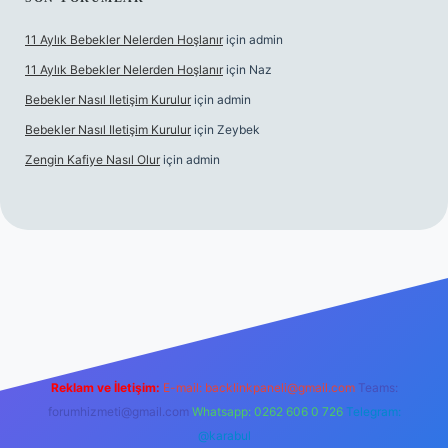
11 Aylık Bebekler Nelerden Hoşlanır
için
admin
11 Aylık Bebekler Nelerden Hoşlanır
için
Naz
Bebekler Nasıl Iletişim Kurulur
için
admin
Bebekler Nasıl Iletişim Kurulur
için
Zeybek
Zengin Kafiye Nasıl Olur
için
admin
operabet giriş
betexper
Reklam ve İletişim:
E-mail:
backlinkpaneli@gmail.com
Teams:
forumhizmeti@gmail.com
Whatsapp: 0262 606 0 726
Telegram:
@karabul