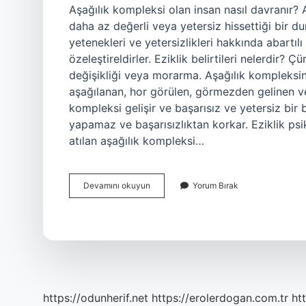
Aşağılık kompleksi olan insan nasıl davranır? A
daha az değerli veya yetersiz hissettiği bir du
yetenekleri ve yetersizlikleri hakkında abartılı 
özeleştireldirler. Eziklik belirtileri nelerdir? 
değişikliği veya morarma. Aşağılık kompleksi
aşağılanan, hor görülen, görmezden gelinen ve 
kompleksi gelişir ve başarısız ve yetersiz bir be
yapamaz ve başarısızlıktan korkar. Eziklik psi
atılan aşağılık kompleksi…
Aşağılık
Devamını okuyun
Yorum Bırak
Kompleksi
Nasıl
Davranır
https://odunherif.net
https://erolerdogan.com.tr
ht