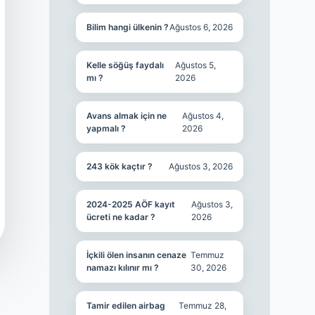
Bilim hangi ülkenin ?
Ağustos 6, 2026
Kelle söğüş faydalı
Ağustos 5,
mı ?
2026
Avans almak için ne
Ağustos 4,
yapmalı ?
2026
243 kök kaçtır ?
Ağustos 3, 2026
2024-2025 AÖF kayıt
Ağustos 3,
ücreti ne kadar ?
2026
İçkili ölen insanın cenaze
Temmuz
namazı kılınır mı ?
30, 2026
Tamir edilen airbag
Temmuz 28,