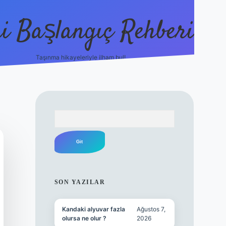
i Başlangıç Rehberi
Taşınma hikayeleriyle ilham bul!
ilbet yeni giriş
i
Arama
SIDEBAR
SON YAZILAR
Kandaki alyuvar fazla
Ağustos 7,
olursa ne olur ?
2026