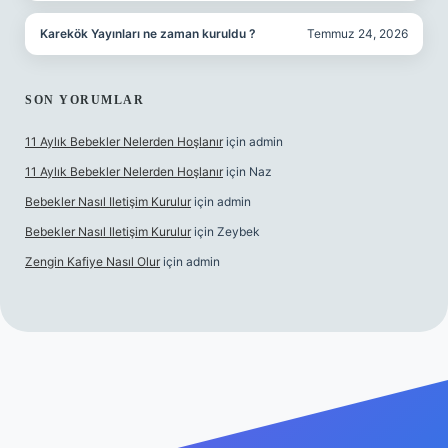
Karekök Yayınları ne zaman kuruldu ?
Temmuz 24, 2026
SON YORUMLAR
11 Aylık Bebekler Nelerden Hoşlanır
için
admin
11 Aylık Bebekler Nelerden Hoşlanır
için
Naz
Bebekler Nasıl Iletişim Kurulur
için
admin
Bebekler Nasıl Iletişim Kurulur
için
Zeybek
Zengin Kafiye Nasıl Olur
için
admin
yeni giriş
ilbet yeni giriş
grandoperabet giriş
betexper