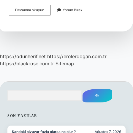
Barmenlik
Devamını okuyun
Yorum Bırak
Kursu
Ne
Kadar
Sürer
https://odunherif.net
https://erolerdogan.com.tr
https://blackrose.com.tr
Sitemap
Arama
SIDEBAR
SON YAZILAR
Kandaki alyuvar fazla olursa ne olur ?
Ağustos 7, 2026