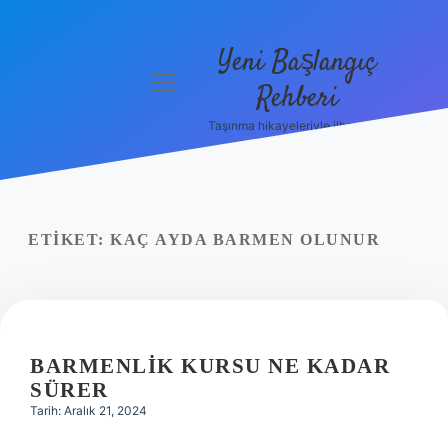
Yeni Başlangıç
menüyü
Rehberi
aç
Taşınma hikayeleriyle ilham bul!
Gizlilik
Politikası
Hakkımızda
ETIKET:
KAÇ AYDA BARMEN OLUNUR
Yasal Uyarı
BARMENLIK KURSU NE KADAR
SÜRER
Tarih: Aralık 21, 2024