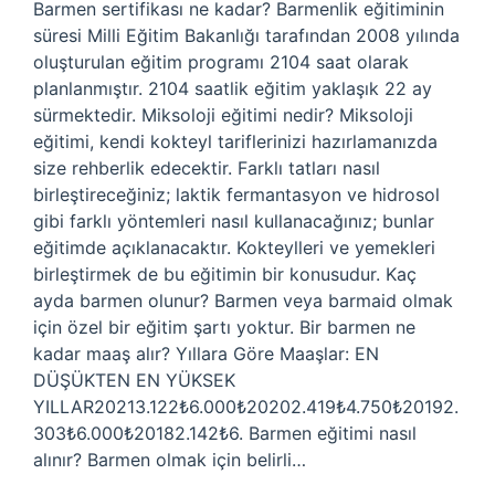
Barmen sertifikası ne kadar? Barmenlik eğitiminin
süresi Milli Eğitim Bakanlığı tarafından 2008 yılında
oluşturulan eğitim programı 2104 saat olarak
planlanmıştır. 2104 saatlik eğitim yaklaşık 22 ay
sürmektedir. Miksoloji eğitimi nedir? Miksoloji
eğitimi, kendi kokteyl tariflerinizi hazırlamanızda
size rehberlik edecektir. Farklı tatları nasıl
birleştireceğiniz; laktik fermantasyon ve hidrosol
gibi farklı yöntemleri nasıl kullanacağınız; bunlar
eğitimde açıklanacaktır. Kokteylleri ve yemekleri
birleştirmek de bu eğitimin bir konusudur. Kaç
ayda barmen olunur? Barmen veya barmaid olmak
için özel bir eğitim şartı yoktur. Bir barmen ne
kadar maaş alır? Yıllara Göre Maaşlar: EN
DÜŞÜKTEN EN YÜKSEK
YILLAR20213.122₺6.000₺20202.419₺4.750₺20192.
303₺6.000₺20182.142₺6. Barmen eğitimi nasıl
alınır? Barmen olmak için belirli…