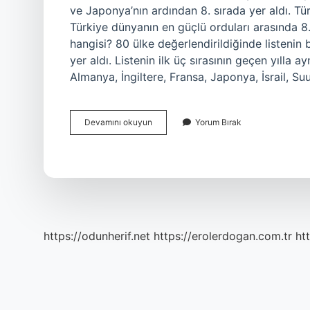
ve Japonya’nın ardından 8. sırada yer aldı. T
Türkiye dünyanın en güçlü orduları arasında 8.
hangisi? 80 ülke değerlendirildiğinde listenin 
yer aldı. Listenin ilk üç sırasının geçen yılla ay
Almanya, İngiltere, Fransa, Japonya, İsrail, 
En
Devamını okuyun
Yorum Bırak
Büyük
Askeri
Güç
Kimde
https://odunherif.net
https://erolerdogan.com.tr
ht