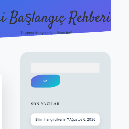
i Başlangıç Rehberi
Taşınma hikayeleriyle ilham bul!
ilbet yeni giriş
ilbet yeni giriş
Arama
SIDEBAR
SON YAZILAR
Bilim hangi ülkenin ?
Ağustos 6, 2026