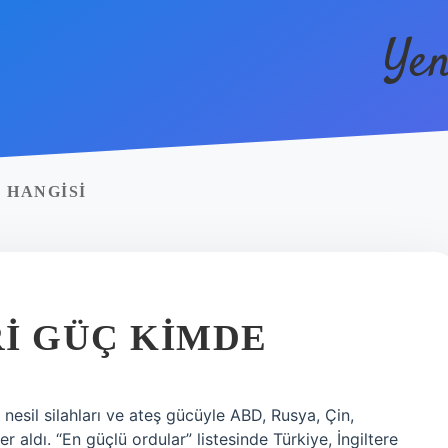
Yen
 HANGISI
I GÜÇ KIMDE
esil silahları ve ateş gücüyle ABD, Rusya, Çin,
er aldı. “En güçlü ordular” listesinde Türkiye, İngiltere