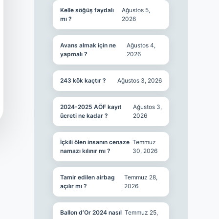
Kelle söğüş faydalı
Ağustos 5,
mı ?
2026
Avans almak için ne
Ağustos 4,
yapmalı ?
2026
243 kök kaçtır ?
Ağustos 3, 2026
2024-2025 AÖF kayıt
Ağustos 3,
ücreti ne kadar ?
2026
İçkili ölen insanın cenaze
Temmuz
namazı kılınır mı ?
30, 2026
Tamir edilen airbag
Temmuz 28,
açılır mı ?
2026
Ballon d’Or 2024 nasıl
Temmuz 25,