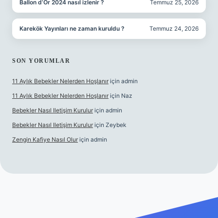
Ballon d’Or 2024 nasıl izlenir ?
Temmuz 25, 2026
Karekök Yayınları ne zaman kuruldu ?
Temmuz 24, 2026
SON YORUMLAR
11 Aylık Bebekler Nelerden Hoşlanır
için
admin
11 Aylık Bebekler Nelerden Hoşlanır
için
Naz
Bebekler Nasıl Iletişim Kurulur
için
admin
Bebekler Nasıl Iletişim Kurulur
için
Zeybek
Zengin Kafiye Nasıl Olur
için
admin
randoperabet giriş
betexper