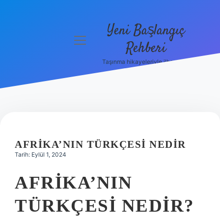
Yeni Başlangıç
menüyü
Rehberi
aç
Taşınma hikayeleriyle ilham bul!
Gizlilik
Politikası
Hakkımızda
Yasal Uyarı
AFRIKA’NIN TÜRKÇESI NEDIR
Tarih: Eylül 1, 2024
AFRIKA’NIN
TÜRKÇESI NEDIR?