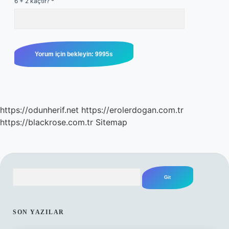
6 + 2 kaçtır?
*
https://odunherif.net
https://erolerdogan.com.tr
https://blackrose.com.tr
Sitemap
Arama
SIDEBAR
SON YAZILAR