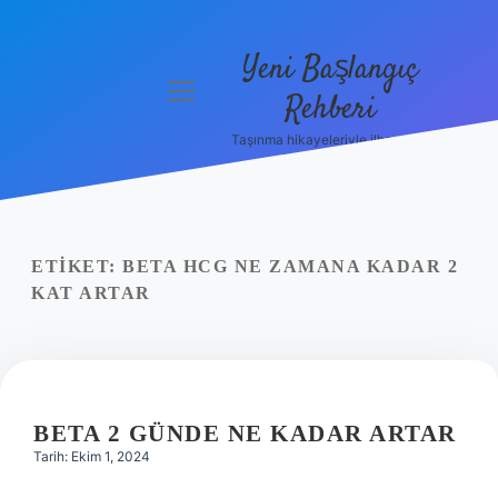
Yeni Başlangıç
menüyü
Rehberi
aç
Taşınma hikayeleriyle ilham bul!
Gizlilik
Politikası
Hakkımızda
ETIKET:
BETA HCG NE ZAMANA KADAR 2
Yasal Uyarı
KAT ARTAR
BETA 2 GÜNDE NE KADAR ARTAR
Tarih: Ekim 1, 2024