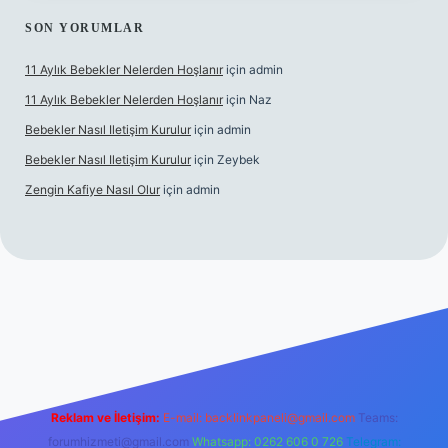
SON YORUMLAR
11 Aylık Bebekler Nelerden Hoşlanır
için
admin
11 Aylık Bebekler Nelerden Hoşlanır
için
Naz
Bebekler Nasıl Iletişim Kurulur
için
admin
Bebekler Nasıl Iletişim Kurulur
için
Zeybek
Zengin Kafiye Nasıl Olur
için
admin
i giriş
grandoperabet giriş
betexper
Reklam ve İletişim:
E-mail:
backlinkpaneli@gmail.com
Teams:
forumhizmeti@gmail.com
Whatsapp: 0262 606 0 726
Telegram: