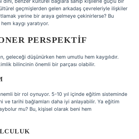
i dini, benzer kültürel bağlara sahip kişilerle güçlü bir
ültürel geçmişlerden gelen arkadaş çevreleriyle ilişkiler
 kutlamak yerine bir araya gelmeye çekinirlerse? Bu
 hem kaygı yaratıyor.
ONER PERSPEKTIF
kin, geleceği düşünürken hem umutlu hem kaygılıdır.
imlik bilincinin önemli bir parçası olabilir.
M
nemli bir rol oynuyor. 5-10 yıl içinde eğitim sisteminde
ni ve tarihi bağlamları daha iyi anlayabilir. Ya eğitim
kaybolur mu? Bu, kişisel olarak beni hem
ULCULUK