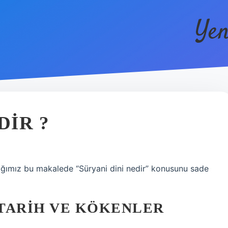
Yen
DIR ?
adığımız bu makalede “Süryani dini nedir” konusunu sade
 TARIH VE KÖKENLER