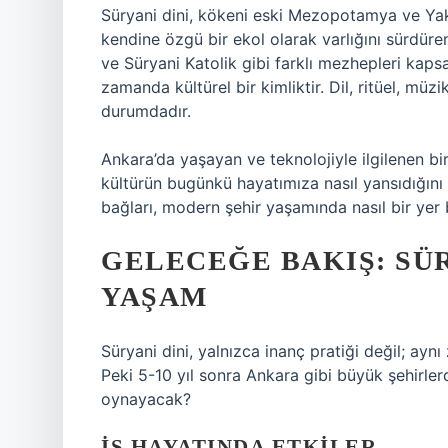
Süryani dini, kökeni eski Mezopotamya ve Yakı
kendine özgü bir ekol olarak varlığını sürdüre
ve Süryani Katolik gibi farklı mezhepleri kapsa
zamanda kültürel bir kimliktir. Dil, ritüel, müz
durumdadır.
Ankara’da yaşayan ve teknolojiyle ilgilenen bir
kültürün bugünkü hayatımıza nasıl yansıdığını 
bağları, modern şehir yaşamında nasıl bir yer b
GELECEĞE BAKIŞ: SÜ
YAŞAM
Süryani dini, yalnızca inanç pratiği değil; ay
Peki 5-10 yıl sonra Ankara gibi büyük şehirlerd
oynayacak?
İŞ HAYATINDA ETKILER