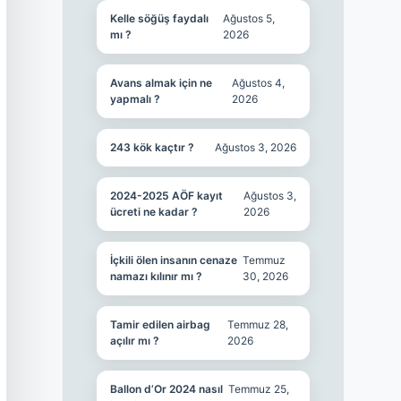
Kelle söğüş faydalı
Ağustos 5,
mı ?
2026
Avans almak için ne
Ağustos 4,
yapmalı ?
2026
243 kök kaçtır ?
Ağustos 3, 2026
2024-2025 AÖF kayıt
Ağustos 3,
ücreti ne kadar ?
2026
İçkili ölen insanın cenaze
Temmuz
namazı kılınır mı ?
30, 2026
Tamir edilen airbag
Temmuz 28,
açılır mı ?
2026
Ballon d’Or 2024 nasıl
Temmuz 25,