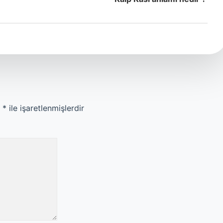
r
*
ile işaretlenmişlerdir