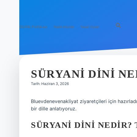
Gizlilik Politikası
Hakkımızda
Yasal Uyarı
SÜRYANI DINI NE
Tarih: Haziran 3, 2026
Bluevdenevenakliyat ziyaretçileri için hazırl
bir dille anlatıyoruz.
SÜRYANI DINI NEDIR?