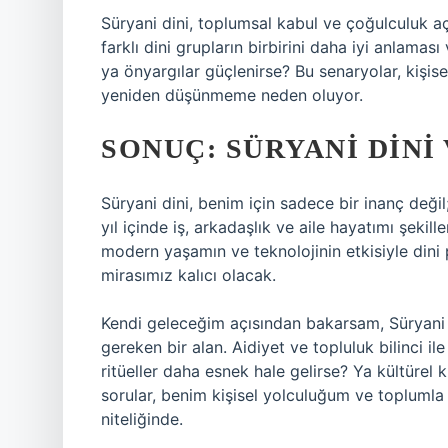
Süryani dini, toplumsal kabul ve çoğulculuk a
farklı dini grupların birbirini daha iyi anlamas
ya önyargılar güçlenirse? Bu senaryolar, kişis
yeniden düşünmeme neden oluyor.
SONUÇ: SÜRYANI DINI
Süryani dini, benim için sadece bir inanç deği
yıl içinde iş, arkadaşlık ve aile hayatımı şeki
modern yaşamın ve teknolojinin etkisiyle dini p
mirasımız kalıcı olacak.
Kendi geleceğim açısından bakarsam, Süryani 
gereken bir alan. Aidiyet ve topluluk bilinci i
ritüeller daha esnek hale gelirse? Ya kültürel k
sorular, benim kişisel yolculuğum ve toplumla
niteliğinde.