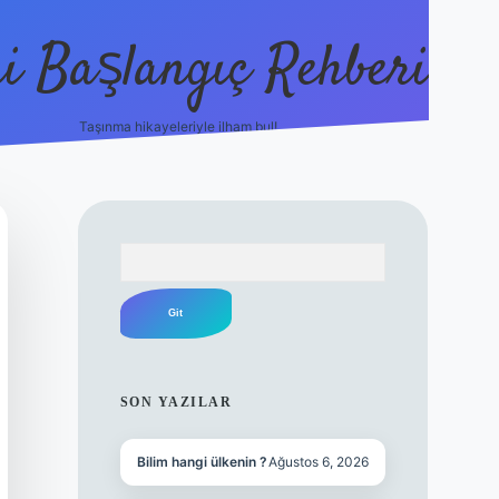
i Başlangıç Rehberi
Taşınma hikayeleriyle ilham bul!
ilbet yeni giriş
ilbet yeni giriş
gra
Arama
SIDEBAR
SON YAZILAR
Bilim hangi ülkenin ?
Ağustos 6, 2026