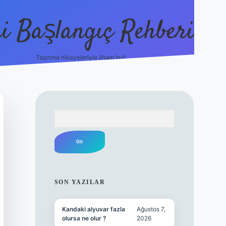
i Başlangıç Rehberi
Taşınma hikayeleriyle ilham bul!
ilbet yeni giriş
ilbet yeni giriş
gra
Arama
SIDEBAR
SON YAZILAR
Kandaki alyuvar fazla
Ağustos 7,
olursa ne olur ?
2026