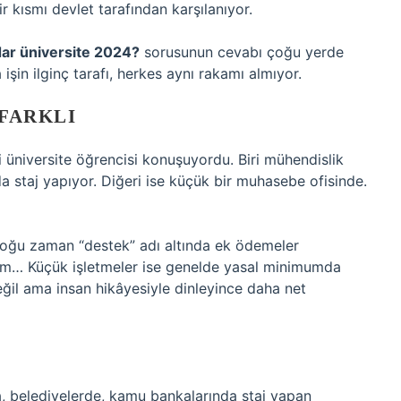
 kısmı devlet tarafından karşılanıyor.
adar üniversite 2024?
sorusunun cevabı çoğu yerde
işin ilginç tarafı, herkes aynı rakamı almıyor.
FARKLI
üniversite öğrencisi konuşuyordu. Biri mühendislik
a staj yapıyor. Diğeri ise küçük bir muhasebe ofisinde.
çoğu zaman “destek” adı altında ek ödemeler
prim… Küçük işletmeler ise genelde yasal minimumda
değil ama insan hikâyesiyle dinleyince daha net
a, belediyelerde, kamu bankalarında staj yapan