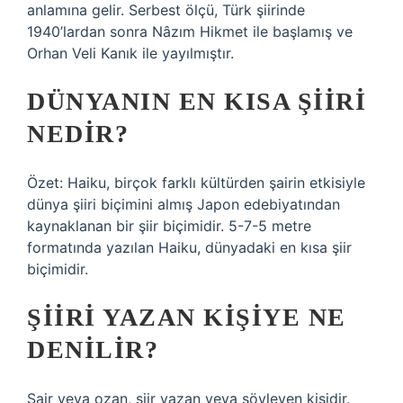
anlamına gelir. Serbest ölçü, Türk şiirinde
1940’lardan sonra Nâzım Hikmet ile başlamış ve
Orhan Veli Kanık ile yayılmıştır.
DÜNYANIN EN KISA ŞIIRI
NEDIR?
Özet: Haiku, birçok farklı kültürden şairin etkisiyle
dünya şiiri biçimini almış Japon edebiyatından
kaynaklanan bir şiir biçimidir. 5-7-5 metre
formatında yazılan Haiku, dünyadaki en kısa şiir
biçimidir.
ŞIIRI YAZAN KIŞIYE NE
DENILIR?
Şair veya ozan, şiir yazan veya söyleyen kişidir.