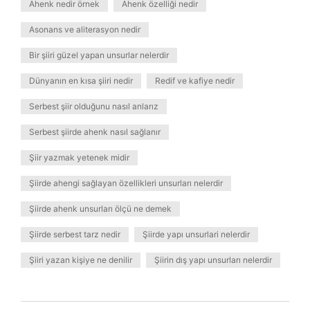
Ahenk nedir örnek
Ahenk özelliği nedir
Asonans ve aliterasyon nedir
Bir şiiri güzel yapan unsurlar nelerdir
Dünyanın en kısa şiiri nedir
Redif ve kafiye nedir
Serbest şiir olduğunu nasıl anlarız
Serbest şiirde ahenk nasıl sağlanır
Şiir yazmak yetenek midir
Şiirde ahengi sağlayan özellikleri unsurları nelerdir
Şiirde ahenk unsurları ölçü ne demek
Şiirde serbest tarz nedir
Şiirde yapı unsurlari nelerdir
Şiiri yazan kişiye ne denilir
Şiirin dış yapı unsurları nelerdir