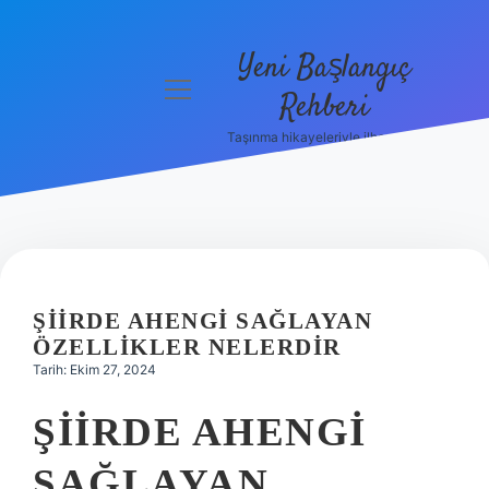
Yeni Başlangıç
menüyü
Rehberi
aç
Taşınma hikayeleriyle ilham bul!
Gizlilik
Politikası
Hakkımızda
Yasal Uyarı
ŞIIRDE AHENGI SAĞLAYAN
ÖZELLIKLER NELERDIR
Tarih: Ekim 27, 2024
ŞIIRDE AHENGI
SAĞLAYAN