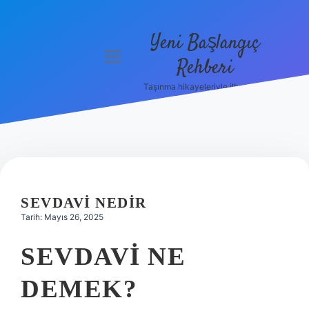
Yeni Başlangıç
menüyü
Rehberi
aç
Taşınma hikayeleriyle ilham bul!
Gizlilik
Politikası
Hakkımızda
Yasal Uyarı
SEVDAVI NEDIR
Tarih: Mayıs 26, 2025
SEVDAVI NE
DEMEK?