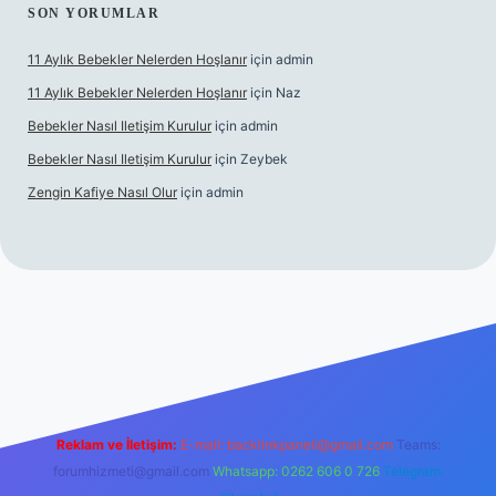
SON YORUMLAR
11 Aylık Bebekler Nelerden Hoşlanır
için
admin
11 Aylık Bebekler Nelerden Hoşlanır
için
Naz
Bebekler Nasıl Iletişim Kurulur
için
admin
Bebekler Nasıl Iletişim Kurulur
için
Zeybek
Zengin Kafiye Nasıl Olur
için
admin
giriş
grandoperabet giriş
betexper
Reklam ve İletişim:
E-mail:
backlinkpaneli@gmail.com
Teams:
forumhizmeti@gmail.com
Whatsapp: 0262 606 0 726
Telegram: