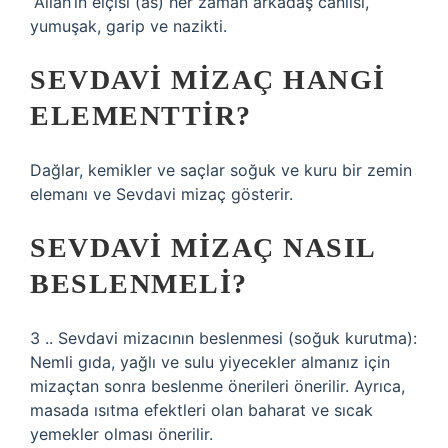
“Allah’ın elçisi (as) her zaman arkadaş canlısı,
yumuşak, garip ve nazikti.
SEVDAVI MIZAÇ HANGI
ELEMENTTIR?
Dağlar, kemikler ve saçlar soğuk ve kuru bir zemin
elemanı ve Sevdavi mizaç gösterir.
SEVDAVI MIZAÇ NASIL
BESLENMELI?
3 .. Sevdavi mizacının beslenmesi (soğuk kurutma):
Nemli gıda, yağlı ve sulu yiyecekler almanız için
mizaçtan sonra beslenme önerileri önerilir. Ayrıca,
masada ısıtma efektleri olan baharat ve sıcak
yemekler olması önerilir.