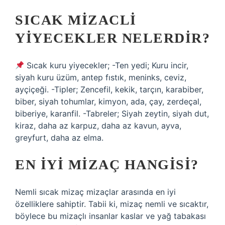
SICAK MIZACLI
YIYECEKLER NELERDIR?
Sıcak kuru yiyecekler; -Ten yedi; Kuru incir,
siyah kuru üzüm, antep fıstık, meninks, ceviz,
ayçiçeği. -Tipler; Zencefil, kekik, tarçın, karabiber,
biber, siyah tohumlar, kimyon, ada, çay, zerdeçal,
biberiye, karanfil. -Tabreler; Siyah zeytin, siyah dut,
kiraz, daha az karpuz, daha az kavun, ayva,
greyfurt, daha az elma.
EN IYI MIZAÇ HANGISI?
Nemli sıcak mizaç mizaçlar arasında en iyi
özelliklere sahiptir. Tabii ki, mizaç nemli ve sıcaktır,
böylece bu mizaçlı insanlar kaslar ve yağ tabakası