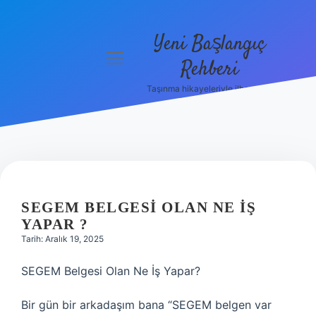
Yeni Başlangıç
menüyü
Rehberi
aç
Taşınma hikayeleriyle ilham bul!
Gizlilik
Politikası
Hakkımızda
Yasal Uyarı
SEGEM BELGESI OLAN NE IŞ
YAPAR ?
Tarih: Aralık 19, 2025
SEGEM Belgesi Olan Ne İş Yapar?
Bir gün bir arkadaşım bana “SEGEM belgen var