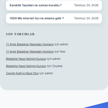
Karekök Yayınları ne zaman kuruldu ?
Temmuz 24, 2026
1000 Mb internet hızı ne anlama gelir ?
Temmuz 24, 2026
SON YORUMLAR
11 Aylık Bebekler Nelerden Hoşlanır
için
admin
11 Aylık Bebekler Nelerden Hoşlanır
için
Naz
Bebekler Nasıl Iletişim Kurulur
için
admin
Bebekler Nasıl Iletişim Kurulur
için
Zeybek
Zengin Kafiye Nasıl Olur
için
admin
et yeni giriş
ilbet yeni giriş
grandoperabet giriş
betexper