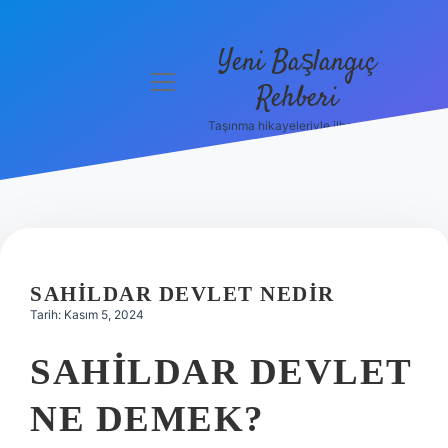
Yeni Başlangıç
menüyü
Rehberi
aç
Taşınma hikayeleriyle ilham bul!
Gizlilik
Politikası
Hakkımızda
Yasal Uyarı
SAHILDAR DEVLET NEDIR
Tarih: Kasım 5, 2024
SAHILDAR DEVLET
NE DEMEK?