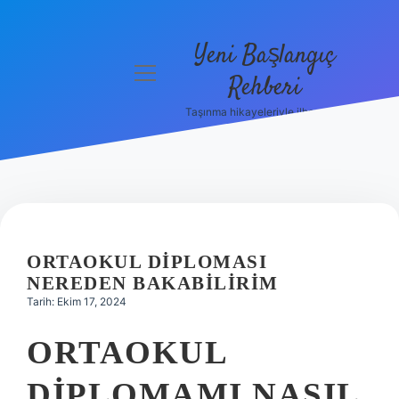
Yeni Başlangıç
menüyü
Rehberi
aç
Taşınma hikayeleriyle ilham bul!
Gizlilik
Politikası
Hakkımızda
Yasal Uyarı
ORTAOKUL DIPLOMASI
NEREDEN BAKABILIRIM
Tarih: Ekim 17, 2024
ORTAOKUL
DIPLOMAMI NASIL