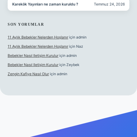
Karekök Yayınları ne zaman kuruldu ?
Temmuz 24, 2026
SON YORUMLAR
11 Aylık Bebekler Nelerden Hoşlanır
için
admin
11 Aylık Bebekler Nelerden Hoşlanır
için
Naz
Bebekler Nasıl Iletişim Kurulur
için
admin
Bebekler Nasıl Iletişim Kurulur
için
Zeybek
Zengin Kafiye Nasıl Olur
için
admin
perabet giriş
betexper