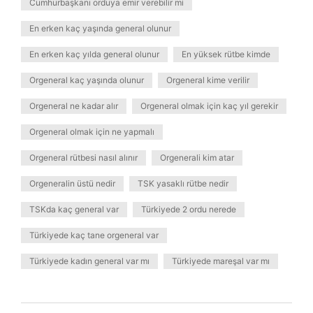
Cumhurbaşkanı orduya emir verebilir mi
En erken kaç yaşında general olunur
En erken kaç yılda general olunur
En yüksek rütbe kimde
Orgeneral kaç yaşında olunur
Orgeneral kime verilir
Orgeneral ne kadar alır
Orgeneral olmak için kaç yıl gerekir
Orgeneral olmak için ne yapmalı
Orgeneral rütbesi nasıl alınır
Orgenerali kim atar
Orgeneralin üstü nedir
TSK yasaklı rütbe nedir
TSKda kaç general var
Türkiyede 2 ordu nerede
Türkiyede kaç tane orgeneral var
Türkiyede kadın general var mı
Türkiyede mareşal var mı