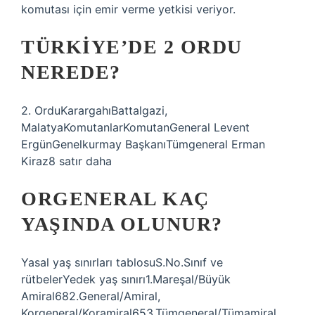
komutası için emir verme yetkisi veriyor.
TÜRKIYE’DE 2 ORDU
NEREDE?
2. OrduKarargahıBattalgazi,
MalatyaKomutanlarKomutanGeneral Levent
ErgünGenelkurmay BaşkanıTümgeneral Erman
Kiraz8 satır daha
ORGENERAL KAÇ
YAŞINDA OLUNUR?
Yasal yaş sınırları tablosuS.No.Sınıf ve
rütbelerYedek yaş sınırı1.Mareşal/Büyük
Amiral682.General/Amiral,
Korgeneral/Koramiral653.Tümgeneral/Tümamiral,