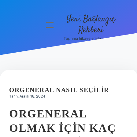
Yeni Başlangıç
menüyü
Rehberi
aç
Taşınma hikayeleriyle ilham bul!
Gizlilik
Politikası
Hakkımızda
Yasal Uyarı
ORGENERAL NASIL SEÇILIR
Tarih: Aralık 18, 2024
ORGENERAL
OLMAK IÇIN KAÇ