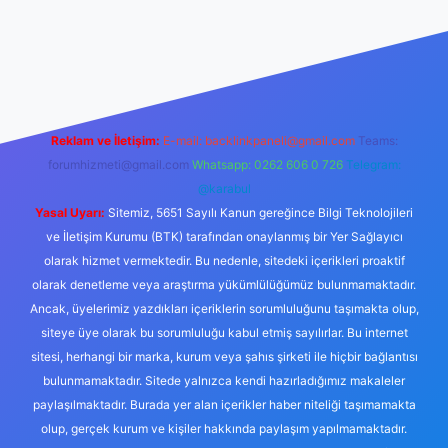
 giriş
ilbet yeni giriş
grandoperabet giriş
betexper
Reklam ve İletişim:
E-mail:
backlinkpaneli@gmail.com
Teams:
forumhizmeti@gmail.com
Whatsapp: 0262 606 0 726
Telegram:
@karabul
Yasal Uyarı:
Sitemiz, 5651 Sayılı Kanun gereğince Bilgi Teknolojileri
ve İletişim Kurumu (BTK) tarafından onaylanmış bir Yer Sağlayıcı
olarak hizmet vermektedir. Bu nedenle, sitedeki içerikleri proaktif
olarak denetleme veya araştırma yükümlülüğümüz bulunmamaktadır.
Ancak, üyelerimiz yazdıkları içeriklerin sorumluluğunu taşımakta olup,
siteye üye olarak bu sorumluluğu kabul etmiş sayılırlar. Bu internet
sitesi, herhangi bir marka, kurum veya şahıs şirketi ile hiçbir bağlantısı
bulunmamaktadır. Sitede yalnızca kendi hazırladığımız makaleler
paylaşılmaktadır. Burada yer alan içerikler haber niteliği taşımamakta
olup, gerçek kurum ve kişiler hakkında paylaşım yapılmamaktadır.