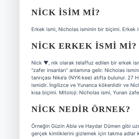
NICK ISIM MI?
Erkek ismi, Nicholas isminin bir biçimi. Erkek i
NICK ERKEK ISMI MI?
Nick ▼, nik olarak telaffuz edilen bir erkek is
“zafer insanları” anlamına gelir. Nicholas ismin
tanrıçası Nike’a (NYK-kee) atıfta bulunur. 27 
ismidir. İngilizce ve Yunanca kökenlidir ve Nick
kısa biçimi. Mitoloji: Nicholas ismi, Yunan zafe
NICK NEDIR ÖRNEK?
Örneğin Güzin Abla ve Haydar Dümen gibi uz
gerçek kimliklerini gizlemek için takma adlar k