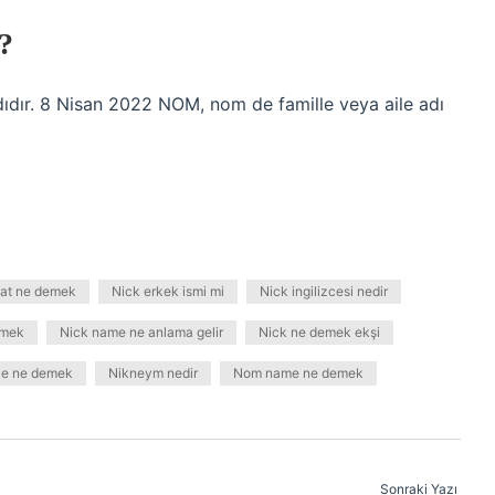
?
ıdır. 8 Nisan 2022 NOM, nom de famille veya aile adı
 at ne demek
Nick erkek ismi mi
Nick ingilizcesi nedir
emek
Nick name ne anlama gelir
Nick ne demek ekşi
çe ne demek
Nikneym nedir
Nom name ne demek
Sonraki Yazı