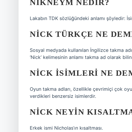
NIKNEYM NEDIR?
Lakabın TDK sözlüğündeki anlamı şöyledir: İs
NICK TÜRKÇE NE DEM
Sosyal medyada kullanılan İngilizce takma adı
‘Nick’ kelimesinin anlamı takma ad olarak bil
NICK ISIMLERI NE D
Oyun takma adları, özellikle çevrimiçi çok oy
verdikleri benzersiz isimlerdir.
NICK NEYIN KISALTMA
Erkek ismi Nicholas’ın kısaltması.