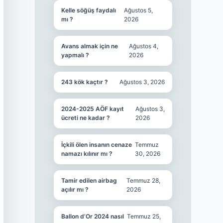
Kelle söğüş faydalı
Ağustos 5,
mı ?
2026
Avans almak için ne
Ağustos 4,
yapmalı ?
2026
243 kök kaçtır ?
Ağustos 3, 2026
2024-2025 AÖF kayıt
Ağustos 3,
ücreti ne kadar ?
2026
İçkili ölen insanın cenaze
Temmuz
namazı kılınır mı ?
30, 2026
Tamir edilen airbag
Temmuz 28,
açılır mı ?
2026
Ballon d’Or 2024 nasıl
Temmuz 25,