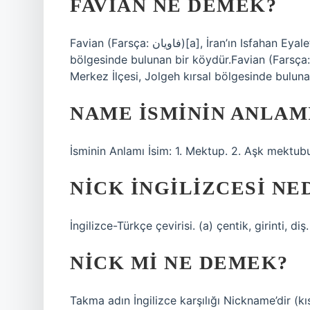
FAVIAN NE DEMEK?
Favian (Farsça: فاويان‎)[a], İran’ın Isfahan Eyaleti, Golpayegan İlçesi, Merkez İlçesi, Jolgeh kırsal
bölgesinde bulunan bir köydür.Favian (Farsça: فاويان‎)[a], İran’ın Isfahan Eyaleti, Golpayegan İlçes
Merkez İlçesi, Jolgeh kırsal bölgesinde buluna
NAME ISMININ ANLAM
İsminin Anlamı İsim: 1. Mektup. 2. Aşk mektub
NICK INGILIZCESI NE
İngilizce-Türkçe çevirisi. (a) çentik, girinti, d
NICK MI NE DEMEK?
Takma adın İngilizce karşılığı Nickname’dir (kı