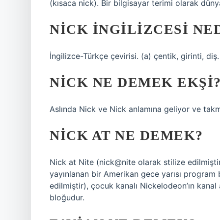
(kısaca nick). Bir bilgisayar terimi olarak düny
NICK INGILIZCESI NE
İngilizce-Türkçe çevirisi. (a) çentik, girinti, d
NICK NE DEMEK EKŞI
Aslında Nick ve Nick anlamına geliyor ve takma
NICK AT NE DEMEK?
Nick at Nite (nick@nite olarak stilize edilmişt
yayınlanan bir Amerikan gece yarısı program b
edilmiştir), çocuk kanalı Nickelodeon’ın kana
bloğudur.