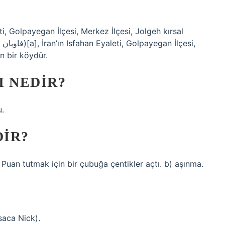
i,
n bir köydür.
I NEDIR?
u.
DIR?
iş. Puan tutmak için bir çubuğa çentikler açtı. b) aşınma.
saca Nick).