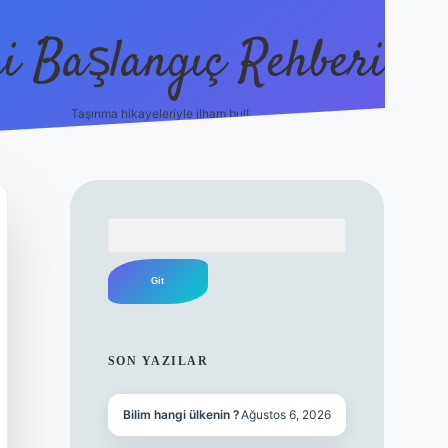
i Başlangıç Rehberi
Taşınma hikayeleriyle ilham bul!
ilbet yeni giriş
ilbet yeni giriş
grandope
Arama
SIDEBAR
SON YAZILAR
Bilim hangi ülkenin ?
Ağustos 6, 2026