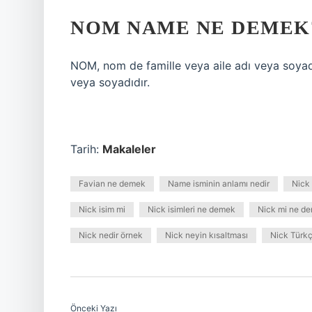
NOM NAME NE DEMEK
NOM, nom de famille veya aile adı veya soyad
veya soyadıdır.
Tarih:
Makaleler
Favian ne demek
Name isminin anlamı nedir
Nick
Nick isim mi
Nick isimleri ne demek
Nick mi ne d
Nick nedir örnek
Nick neyin kısaltması
Nick Türk
Önceki Yazı