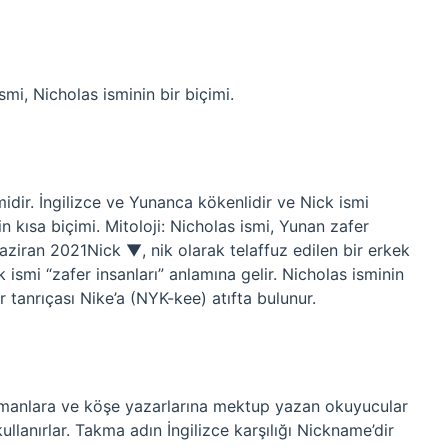
smi, Nicholas isminin bir biçimi.
midir. İngilizce ve Yunanca kökenlidir ve Nick ismi
in kısa biçimi. Mitoloji: Nicholas ismi, Yunan zafer
Haziran 2021Nick ▼, nik olarak telaffuz edilen bir erkek
 ismi “zafer insanları” anlamına gelir. Nicholas isminin
r tanrıçası Nike’a (NYK-kee) atıfta bulunur.
manlara ve köşe yazarlarına mektup yazan okuyucular
ullanırlar. Takma adın İngilizce karşılığı Nickname’dir