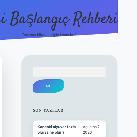
i Başlangıç Rehberi
Taşınma hikayeleriyle ilham bul!
ilbet yeni giriş
ilbet yeni giriş
grandope
Arama
SIDEBAR
SON YAZILAR
Kandaki alyuvar fazla
Ağustos 7,
olursa ne olur ?
2026