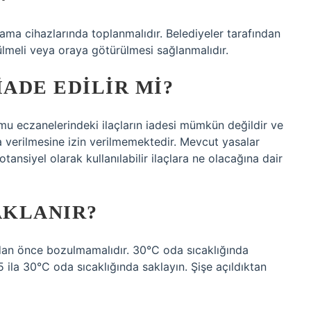
oplama cihazlarında toplanmalıdır. Belediyeler tarafından
rülmeli veya oraya götürülmesi sağlanmalıdır.
IADE EDILIR MI?
u eczanelerindeki ilaçların iadesi mümkün değildir ve
ra verilmesine izin verilmemektedir. Mevcut yasalar
tansiyel olarak kullanılabilir ilaçlara ne olacağına dair
AKLANIR?
madan önce bozulmamalıdır. 30°C oda sıcaklığında
5 ila 30°C oda sıcaklığında saklayın. Şişe açıldıktan