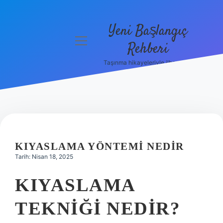
Yeni Başlangıç
menüyü
Rehberi
aç
Taşınma hikayeleriyle ilham bul!
Gizlilik
Politikası
Hakkımızda
Yasal Uyarı
KIYASLAMA YÖNTEMI NEDIR
Tarih: Nisan 18, 2025
KIYASLAMA
TEKNIĞI NEDIR?