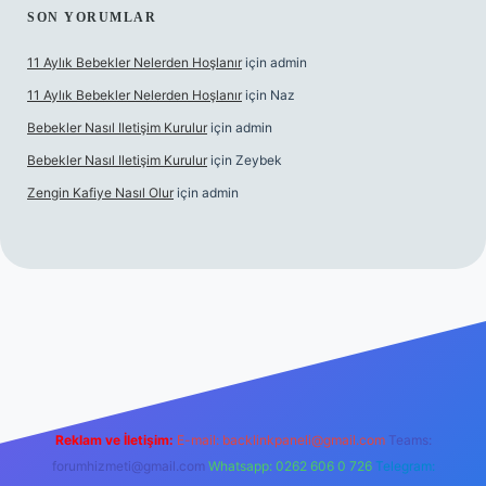
SON YORUMLAR
11 Aylık Bebekler Nelerden Hoşlanır
için
admin
11 Aylık Bebekler Nelerden Hoşlanır
için
Naz
Bebekler Nasıl Iletişim Kurulur
için
admin
Bebekler Nasıl Iletişim Kurulur
için
Zeybek
Zengin Kafiye Nasıl Olur
için
admin
iş
grandoperabet giriş
betexper
Reklam ve İletişim:
E-mail:
backlinkpaneli@gmail.com
Teams:
forumhizmeti@gmail.com
Whatsapp: 0262 606 0 726
Telegram: