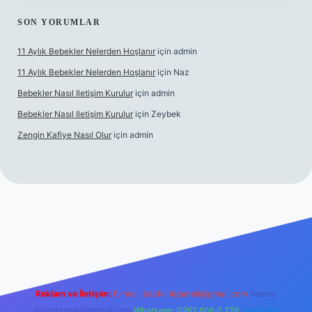
SON YORUMLAR
11 Aylık Bebekler Nelerden Hoşlanır
için
admin
11 Aylık Bebekler Nelerden Hoşlanır
için
Naz
Bebekler Nasıl Iletişim Kurulur
için
admin
Bebekler Nasıl Iletişim Kurulur
için
Zeybek
Zengin Kafiye Nasıl Olur
için
admin
erabet giriş
betexper
Reklam ve İletişim:
E-mail:
backlinkpaneli@gmail.com
Teams:
forumhizmeti@gmail.com
Whatsapp: 0262 606 0 726
Telegram: