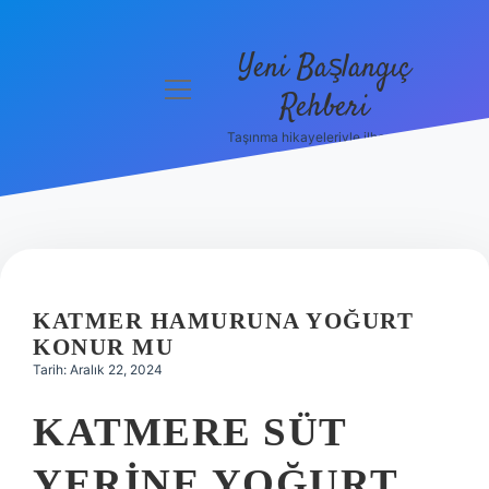
Yeni Başlangıç
menüyü
Rehberi
aç
Taşınma hikayeleriyle ilham bul!
Gizlilik
Politikası
Hakkımızda
Yasal Uyarı
KATMER HAMURUNA YOĞURT
KONUR MU
Tarih: Aralık 22, 2024
KATMERE SÜT
YERINE YOĞURT