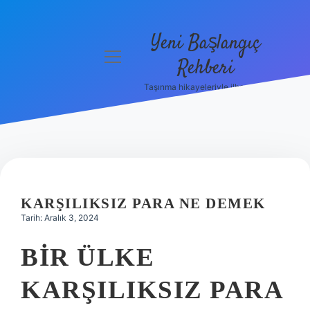
Yeni Başlangıç
menüyü
Rehberi
aç
Taşınma hikayeleriyle ilham bul!
Gizlilik
Politikası
Hakkımızda
Yasal Uyarı
KARŞILIKSIZ PARA NE DEMEK
Tarih: Aralık 3, 2024
BIR ÜLKE
KARŞILIKSIZ PARA