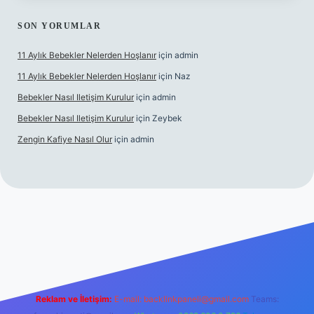
SON YORUMLAR
11 Aylık Bebekler Nelerden Hoşlanır
için
admin
11 Aylık Bebekler Nelerden Hoşlanır
için
Naz
Bebekler Nasıl Iletişim Kurulur
için
admin
Bebekler Nasıl Iletişim Kurulur
için
Zeybek
Zengin Kafiye Nasıl Olur
için
admin
erabet giriş
betexper
Reklam ve İletişim:
E-mail:
backlinkpaneli@gmail.com
Teams: