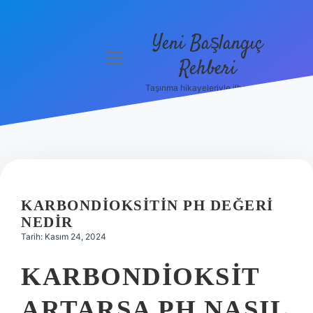
Yeni Başlangıç
menüyü
Rehberi
aç
Taşınma hikayeleriyle ilham bul!
Gizlilik
Politikası
Hakkımızda
Yasal Uyarı
KARBONDIOKSITIN PH DEĞERI
NEDIR
Tarih: Kasım 24, 2024
KARBONDIOKSIT
ARTARSA PH NASIL