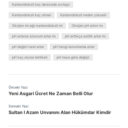
Karbondioksit kaç derecede sıvılaşır
Karbondioksit kaç olmalı
Karbondioksit neden yükselir
Oksijen mi ağır karbondioksit mi
Oksijen pH artırır mı
pH artarsa solunum artar mı
pH arttıkça asitlik artar mı
pH değeri nasıl artar
pH hangi durumlarda artar
pH kaç olursa tehlikeli
pH neye göre değişir
Önceki Yazı
Yeni Asgari Ücret Ne Zaman Belli Olur
Sonraki Yazı
Sultan I Azam Unvanını Alan Hükümdar Kimdir