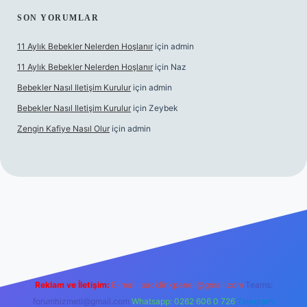
SON YORUMLAR
11 Aylık Bebekler Nelerden Hoşlanır
için
admin
11 Aylık Bebekler Nelerden Hoşlanır
için
Naz
Bebekler Nasıl Iletişim Kurulur
için
admin
Bebekler Nasıl Iletişim Kurulur
için
Zeybek
Zengin Kafiye Nasıl Olur
için
admin
et yeni giriş
ilbet yeni giriş
grandoperabet giriş
betexper
Reklam ve İletişim:
E-mail:
backlinkpaneli@gmail.com
Teams:
forumhizmeti@gmail.com
Whatsapp: 0262 606 0 726
Telegram: