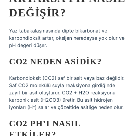
DEĞIŞIR?
Yaz tabakalaşmasında dipte bikarbonat ve
karbondioksit artar, oksijen neredeyse yok olur ve
pH değeri düşer.
CO2 NEDEN ASIDIK?
Karbondioksit (CO2) saf bir asit veya baz değildir.
Saf CO2 molekülü suyla reaksiyona girdiğinde
zayıf bir asit oluşturur. CO2 + H2O reaksiyonu
karbonik asit (H2CO3) üretir. Bu asit hidrojen
iyonları (H⁺) salar ve çözeltide asitliğe neden olur.
CO2 PH’I NASIL
ETKILER?