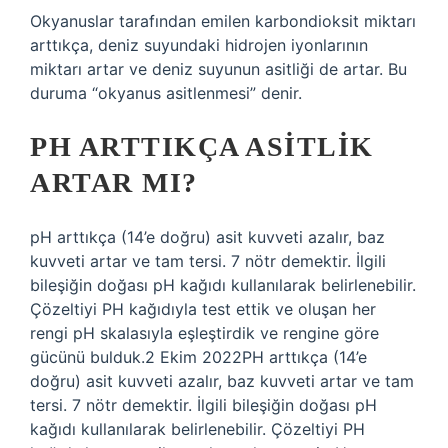
Okyanuslar tarafından emilen karbondioksit miktarı
arttıkça, deniz suyundaki hidrojen iyonlarının
miktarı artar ve deniz suyunun asitliği de artar. Bu
duruma “okyanus asitlenmesi” denir.
PH ARTTIKÇA ASITLIK
ARTAR MI?
pH arttıkça (14’e doğru) asit kuvveti azalır, baz
kuvveti artar ve tam tersi. 7 nötr demektir. İlgili
bileşiğin doğası pH kağıdı kullanılarak belirlenebilir.
Çözeltiyi PH kağıdıyla test ettik ve oluşan her
rengi pH skalasıyla eşleştirdik ve rengine göre
gücünü bulduk.2 Ekim 2022PH arttıkça (14’e
doğru) asit kuvveti azalır, baz kuvveti artar ve tam
tersi. 7 nötr demektir. İlgili bileşiğin doğası pH
kağıdı kullanılarak belirlenebilir. Çözeltiyi PH