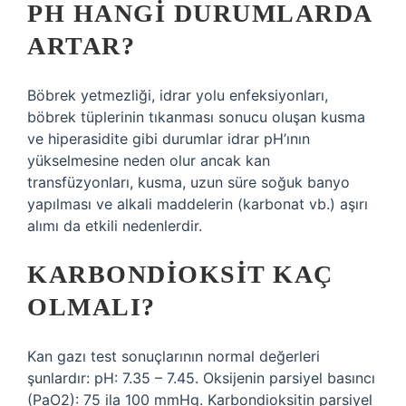
PH HANGI DURUMLARDA
ARTAR?
Böbrek yetmezliği, idrar yolu enfeksiyonları,
böbrek tüplerinin tıkanması sonucu oluşan kusma
ve hiperasidite gibi durumlar idrar pH’ının
yükselmesine neden olur ancak kan
transfüzyonları, kusma, uzun süre soğuk banyo
yapılması ve alkali maddelerin (karbonat vb.) aşırı
alımı da etkili nedenlerdir.
KARBONDIOKSIT KAÇ
OLMALI?
Kan gazı test sonuçlarının normal değerleri
şunlardır: pH: 7.35 – 7.45. Oksijenin parsiyel basıncı
(PaO2): 75 ila 100 mmHg. Karbondioksitin parsiyel