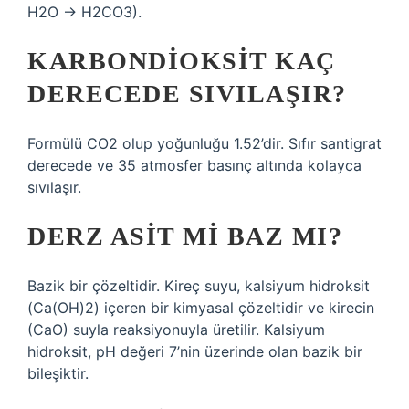
H2O → H2CO3).
KARBONDIOKSIT KAÇ
DERECEDE SIVILAŞIR?
Formülü CO2 olup yoğunluğu 1.52’dir. Sıfır santigrat
derecede ve 35 atmosfer basınç altında kolayca
sıvılaşır.
DERZ ASIT MI BAZ MI?
Bazik bir çözeltidir. Kireç suyu, kalsiyum hidroksit
(Ca(OH)2) içeren bir kimyasal çözeltidir ve kirecin
(CaO) suyla reaksiyonuyla üretilir. Kalsiyum
hidroksit, pH değeri 7’nin üzerinde olan bazik bir
bileşiktir.