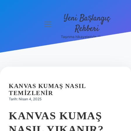
Yeni Başlangıç
menüyü
Rehberi
aç
Taşınma hikayeleriyle ilham bul!
Gizlilik
Politikası
Hakkımızda
Yasal Uyarı
KANVAS KUMAŞ NASIL
TEMIZLENIR
Tarih: Nisan 4, 2025
KANVAS KUMAŞ
NASIL YIKANIR?