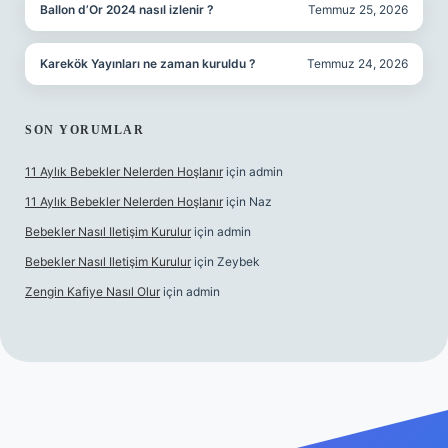
Ballon d’Or 2024 nasıl izlenir ?
Temmuz 25, 2026
Karekök Yayınları ne zaman kuruldu ?
Temmuz 24, 2026
SON YORUMLAR
11 Aylık Bebekler Nelerden Hoşlanır
için
admin
11 Aylık Bebekler Nelerden Hoşlanır
için
Naz
Bebekler Nasıl Iletişim Kurulur
için
admin
Bebekler Nasıl Iletişim Kurulur
için
Zeybek
Zengin Kafiye Nasıl Olur
için
admin
andoperabet giriş
betexper