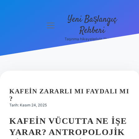
Yeni Başlangıç
menüyü
Rehberi
aç
Taşınma hikayeleriyle ilham bul!
Gizlilik
Politikası
Hakkımızda
Yasal Uyarı
KAFEIN ZARARLI MI FAYDALI MI
?
Tarih: Kasım 24, 2025
KAFEIN VÜCUTTA NE İŞE
YARAR? ANTROPOLOJIK