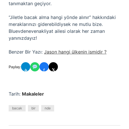
tanımaktan geçiyor.
“Jiletle bacak alma hangi yönde alınır” hakkındaki
meraklarınızı giderebildiysek ne mutlu bize.
Bluevdenevenakliyat ailesi olarak her zaman
yanınızdayız!
Benzer Bir Yazı:
Jason hangi ülkenin ismidir ?
Paylaş:
✈
f
𝕏
Tarih:
Makaleler
bacak
bir
nde