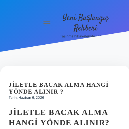
Yeni Başlangıç
menüyü
Rehberi
aç
Taşınma hikayeleriyle ilham bul!
Gizlilik
Politikası
Hakkımızda
Yasal Uyarı
JILETLE BACAK ALMA HANGI
YÖNDE ALINIR ?
Tarih: Haziran 6, 2026
JILETLE BACAK ALMA
HANGI YÖNDE ALINIR?