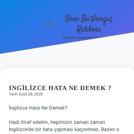
Yeni Başlangıç
menüyü
Rehberi
aç
Taşınma hikayeleriyle ilham bul!
Gizlilik
Politikası
Hakkımızda
Yasal Uyarı
INGILIZCE HATA NE DEMEK ?
Tarih: Eylül 29, 2025
İngilizce Hata Ne Demek?
Hadi itiraf edelim, hepimizin zaman zaman
İngilizce’de bir hata yapması kaçınılmaz. Bazen o