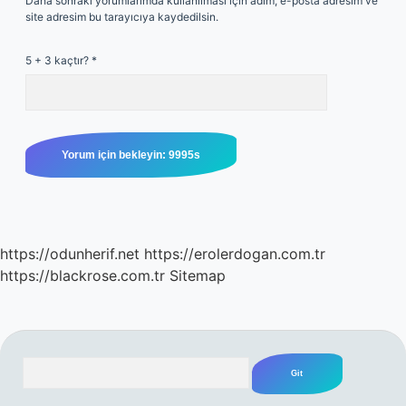
Daha sonraki yorumlarımda kullanılması için adım, e-posta adresim ve
site adresim bu tarayıcıya kaydedilsin.
5 + 3 kaçtır?
*
https://odunherif.net
https://erolerdogan.com.tr
https://blackrose.com.tr
Sitemap
Arama
SIDEBAR