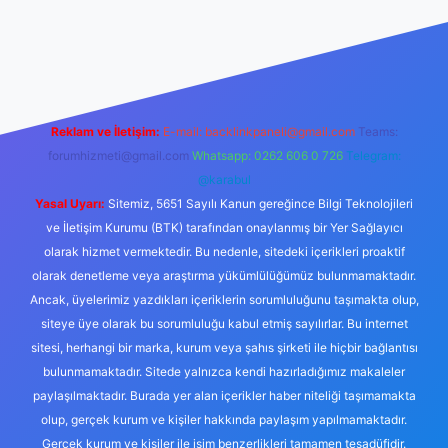
i giriş
grandoperabet giriş
betexper
Reklam ve İletişim:
E-mail:
backlinkpaneli@gmail.com
Teams:
forumhizmeti@gmail.com
Whatsapp: 0262 606 0 726
Telegram:
@karabul
Yasal Uyarı:
Sitemiz, 5651 Sayılı Kanun gereğince Bilgi Teknolojileri
ve İletişim Kurumu (BTK) tarafından onaylanmış bir Yer Sağlayıcı
olarak hizmet vermektedir. Bu nedenle, sitedeki içerikleri proaktif
olarak denetleme veya araştırma yükümlülüğümüz bulunmamaktadır.
Ancak, üyelerimiz yazdıkları içeriklerin sorumluluğunu taşımakta olup,
siteye üye olarak bu sorumluluğu kabul etmiş sayılırlar. Bu internet
sitesi, herhangi bir marka, kurum veya şahıs şirketi ile hiçbir bağlantısı
bulunmamaktadır. Sitede yalnızca kendi hazırladığımız makaleler
paylaşılmaktadır. Burada yer alan içerikler haber niteliği taşımamakta
olup, gerçek kurum ve kişiler hakkında paylaşım yapılmamaktadır.
Gerçek kurum ve kişiler ile isim benzerlikleri tamamen tesadüfidir.