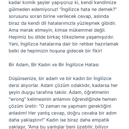
kadar komik şeyler yapıyoruz ki, kendi kendimize
gülmeden edemiyoruz! “İngilizce hata ne demek?”
sorusunu soran birine verilecek cevap, aslında
biraz da kendi dil hatalarımızla yüzleşmek gibidir.
Ama merak etmeyin, kimse mükemmel değil.
Hepimiz bu dilde birkaç tökezleme yaşamışızdır.
Yani, İngilizce hatalarına dair bir rehber hazırlamak
belki de hepimizin hoşuna gidecek bir fikir!
Bir Adam, Bir Kadın ve Bir İngilizce Hatası
Düşünsenize, bir adam ve bir kadın bir İngilizce
dersi alıyorlar. Adam çözüm odaklıdır, kadarsa her
şeyin duygu tarafına takılır. Adam, öğretmenin
“wrong” kelimesinin anlamını öğrendiğinde hemen
çözüm üretir: “O zaman ne yapmam gerektiğini
anladım! Her yanlış cevap, doğru cevaba bir adım
daha yaklaştırır!” Kadın ise biraz daha empatik
yaklaşır, “Ama bu yanlışlar beni üzebilir, biliyor