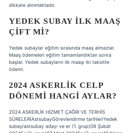
dikkate alınmaktadır.
YEDEK SUBAY ILK MAAŞ
ÇIFT MI?
Yedek subaylar eğitim sırasında maaş almazlar.
Maaş ödemeleri eğitim tamamlandıktan sonra
başlar. Yedek subayların ilk maaşı iki taksitte
ödenir.
2024 ASKERLIK CELP
DÖNEMI HANGI AYLAR?
2024 ASKERLİK HİZMET ÇAĞRI VE TERHİS
SÜRELERİAstsubayGörevlendirme tarihleriYedek
subay/astsubay adayı ve er (1. grup)08 Şubat