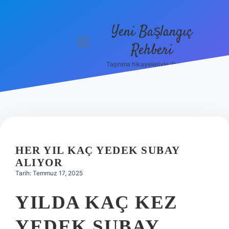
Yeni Başlangıç
menüyü
Rehberi
aç
Taşınma hikayeleriyle ilham bul!
Gizlilik
Politikası
Hakkımızda
Yasal Uyarı
HER YIL KAÇ YEDEK SUBAY
ALIYOR
Tarih: Temmuz 17, 2025
YILDA KAÇ KEZ
YEDEK SUBAY