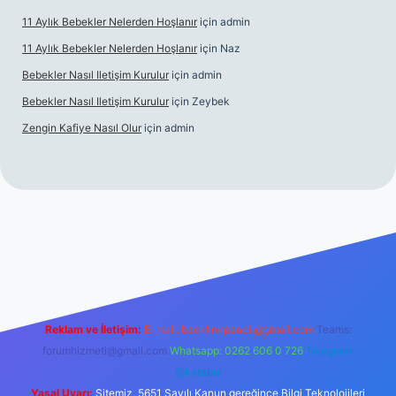
11 Aylık Bebekler Nelerden Hoşlanır
için
admin
11 Aylık Bebekler Nelerden Hoşlanır
için
Naz
Bebekler Nasıl Iletişim Kurulur
için
admin
Bebekler Nasıl Iletişim Kurulur
için
Zeybek
Zengin Kafiye Nasıl Olur
için
admin
iş
grandoperabet giriş
betexper
Reklam ve İletişim:
E-mail:
backlinkpaneli@gmail.com
Teams:
forumhizmeti@gmail.com
Whatsapp: 0262 606 0 726
Telegram:
@karabul
Yasal Uyarı:
Sitemiz, 5651 Sayılı Kanun gereğince Bilgi Teknolojileri