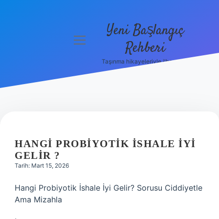
Yeni Başlangıç
menüyü
Rehberi
aç
Taşınma hikayeleriyle ilham bul!
Gizlilik
Politikası
Hakkımızda
Yasal Uyarı
HANGI PROBIYOTIK ISHALE IYI
GELIR ?
Tarih: Mart 15, 2026
Hangi Probiyotik İshale İyi Gelir? Sorusu Ciddiyetle
Ama Mizahla