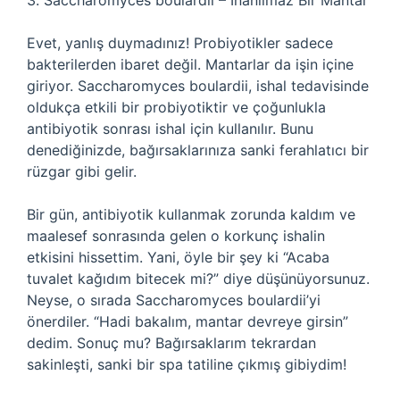
3. Saccharomyces boulardii – İnanılmaz Bir Mantar
Evet, yanlış duymadınız! Probiyotikler sadece
bakterilerden ibaret değil. Mantarlar da işin içine
giriyor. Saccharomyces boulardii, ishal tedavisinde
oldukça etkili bir probiyotiktir ve çoğunlukla
antibiyotik sonrası ishal için kullanılır. Bunu
denediğinizde, bağırsaklarınıza sanki ferahlatıcı bir
rüzgar gibi gelir.
Bir gün, antibiyotik kullanmak zorunda kaldım ve
maalesef sonrasında gelen o korkunç ishalin
etkisini hissettim. Yani, öyle bir şey ki “Acaba
tuvalet kağıdım bitecek mi?” diye düşünüyorsunuz.
Neyse, o sırada Saccharomyces boulardii’yi
önerdiler. “Hadi bakalım, mantar devreye girsin”
dedim. Sonuç mu? Bağırsaklarım tekrardan
sakinleşti, sanki bir spa tatiline çıkmış gibiydim!