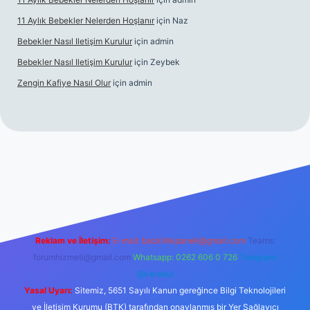
11 Aylık Bebekler Nelerden Hoşlanır
için
Naz
Bebekler Nasıl Iletişim Kurulur
için
admin
Bebekler Nasıl Iletişim Kurulur
için
Zeybek
Zengin Kafiye Nasıl Olur
için
admin
iş
grandoperabet giriş
betexper
Reklam ve İletişim:
E-mail:
backlinkpaneli@gmail.com
Teams:
forumhizmeti@gmail.com
Whatsapp: 0262 606 0 726
Telegram:
@karabul
Yasal Uyarı:
Sitemiz, 5651 Sayılı Kanun gereğince Bilgi Teknolojileri
ve İletişim Kurumu (BTK) tarafından onaylanmış bir Yer Sağlayıcı