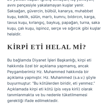
avını pençesiyle yakalamayan kuşlar yenir.
Saksağan, güvercin, bülbül, kanarya, muhabbet
kuşu, keklik, sülün, martı, kumru, bıldırcın, karga,
tavus kuşu, kırlangıç, baykuş, papağan, turna, saka
kuşu, çalı kuşu, ispinoz, serçe ve sığırcık gibi kuşlar
helaldir.
KIRPI ETI HELAL MI?
Bu bağlamda Diyanet İşleri Başkanlığı, kirpi eti
hakkında özel bir açıklama yapmamış, ancak
Peygamberimiz Hz. Muhammed hakkında bir
açıklama yapmıştır. Hz. Muhammed (s.a.v.) şöyle
buyurmuştur: “Bu kötülerden biridir, eti yenmez.”
Açıklamada kirpi eti kötü (pis veya kirli) olarak
tanımlanmakta ve bu nedenle tüketilmemesi
gerektiği ifade edilmektedir.