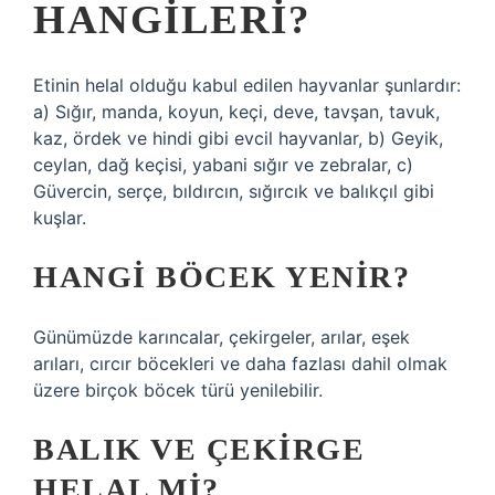
HANGILERI?
Etinin helal olduğu kabul edilen hayvanlar şunlardır:
a) Sığır, manda, koyun, keçi, deve, tavşan, tavuk,
kaz, ördek ve hindi gibi evcil hayvanlar, b) Geyik,
ceylan, dağ keçisi, yabani sığır ve zebralar, c)
Güvercin, serçe, bıldırcın, sığırcık ve balıkçıl gibi
kuşlar.
HANGI BÖCEK YENIR?
Günümüzde karıncalar, çekirgeler, arılar, eşek
arıları, cırcır böcekleri ve daha fazlası dahil olmak
üzere birçok böcek türü yenilebilir.
BALIK VE ÇEKIRGE
HELAL MI?