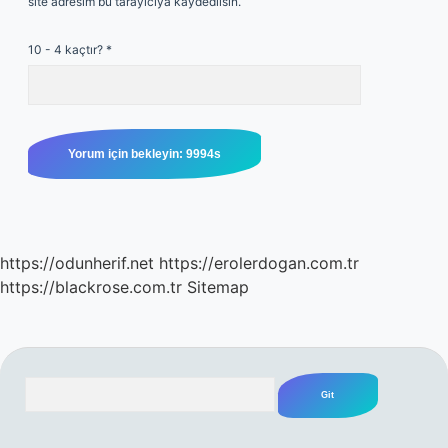
site adresim bu tarayıcıya kaydedilsin.
10 - 4 kaçtır?
*
https://odunherif.net
https://erolerdogan.com.tr
https://blackrose.com.tr
Sitemap
Arama
SIDEBAR