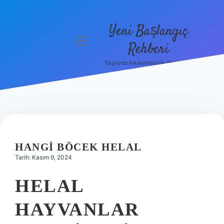
Yeni Başlangıç
menüyü
Rehberi
aç
Taşınma hikayeleriyle ilham bul!
Gizlilik
Politikası
Hakkımızda
Yasal Uyarı
HANGI BÖCEK HELAL
Tarih: Kasım 9, 2024
HELAL
HAYVANLAR