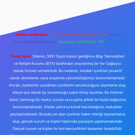
perabet giriş
betexper
Reklam ve İletişim:
E-mail:
backlinkpaneli@gmail.com
Teams:
forumhizmeti@gmail.com
Whatsapp: 0262 606 0 726
Telegram:
@karabul
Yasal Uyarı:
Sitemiz, 5651 Sayılı Kanun gereğince Bilgi Teknolojileri
ve İletişim Kurumu (BTK) tarafından onaylanmış bir Yer Sağlayıcı
olarak hizmet vermektedir. Bu nedenle, sitedeki içerikleri proaktif
olarak denetleme veya araştırma yükümlülüğümüz bulunmamaktadır.
Ancak, üyelerimiz yazdıkları içeriklerin sorumluluğunu taşımakta olup,
siteye üye olarak bu sorumluluğu kabul etmiş sayılırlar. Bu internet
sitesi, herhangi bir marka, kurum veya şahıs şirketi ile hiçbir bağlantısı
bulunmamaktadır. Sitede yalnızca kendi hazırladığımız makaleler
paylaşılmaktadır. Burada yer alan içerikler haber niteliği taşımamakta
olup, gerçek kurum ve kişiler hakkında paylaşım yapılmamaktadır.
Gerçek kurum ve kişiler ile isim benzerlikleri tamamen tesadüfidir.