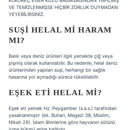
KOKOREÇ EĞER KUZU BAĞIRSAĞINDAN YAPILMIŞ
VE TEMİZLENMİŞSE HİÇBİR ZORLUK DUYMADAN
YEYEBİLİRSİNİZ.
SUŞI HELAL MI HARAM
MI?
Balık veya deniz ürünleri ilgili yemekte çiğ veya
pişmiş olarak kullanılabilir. Bu nedenle, helal deniz
ürünlerinden yapılan suşi, herhangi bir sağlık
hasarına yol açmadığı sürece tüketilebilir.
EŞEK ETI HELAL MI?
Eşek eti yemek Hz. Peygamber (s.a.s.) tarafından
yasaklanmıştır (bk. Buhari, Megazi 38; Müslim,
Nikah 29). İslam âlimlerine göre hayvanın sütünü
içme hükmü etine bağlıdır.