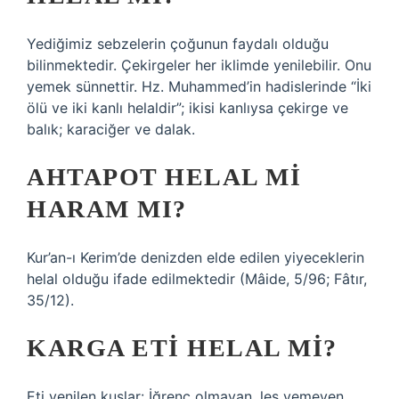
Yediğimiz sebzelerin çoğunun faydalı olduğu
bilinmektedir. Çekirgeler her iklimde yenilebilir. Onu
yemek sünnettir. Hz. Muhammed’in hadislerinde “İki
ölü ve iki kanlı helaldir”; ikisi kanlıysa çekirge ve
balık; karaciğer ve dalak.
AHTAPOT HELAL MI
HARAM MI?
Kur’an-ı Kerim’de denizden elde edilen yiyeceklerin
helal olduğu ifade edilmektedir (Mâide, 5/96; Fâtır,
35/12).
KARGA ETI HELAL MI?
Eti yenilen kuşlar: İğrenç olmayan, leş yemeyen,