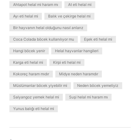
Ahtapot helal mi haram mı
At eti helal mi
Ayı eti helal mi
Balık ve çekirge helal mi
Bir hayvanın helal olduğunu nasıl anlarız
Coca Colada böcek kullanılıyor mu
Eşek eti helal mi
Hangi böcek yenir
Helal hayvanlar hangileri
Karga eti helal mi
Kirpi eti helal mi
Kokoreç haram mıdır
Midye neden haramdır
Müslümanlar böcek yiyebilir mi
Neden böcek yemeliyiz
Salyangoz yemek helal mi
Suşi helal mi haram mı
Yunus balığı eti helal mi