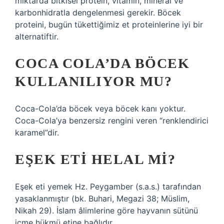
miktarda bitkisel protein, vitamin, mineral ve
karbonhidratla dengelenmesi gerekir. Böcek
proteini, bugün tükettiğimiz et proteinlerine iyi bir
alternatiftir.
COCA COLA’DA BÖCEK
KULLANILIYOR MU?
Coca-Cola’da böcek veya böcek kanı yoktur.
Coca-Cola’ya benzersiz rengini veren “renklendirici
karamel”dir.
EŞEK ETI HELAL MI?
Eşek eti yemek Hz. Peygamber (s.a.s.) tarafından
yasaklanmıştır (bk. Buhari, Megazi 38; Müslim,
Nikah 29). İslam âlimlerine göre hayvanın sütünü
içme hükmü etine bağlıdır.