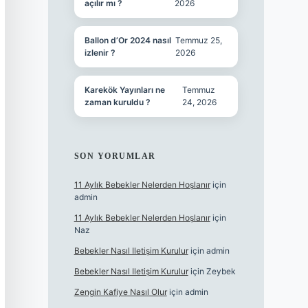
açılır mı ?
2026
Ballon d’Or 2024 nasıl
Temmuz 25,
izlenir ?
2026
Karekök Yayınları ne
Temmuz
zaman kuruldu ?
24, 2026
SON YORUMLAR
11 Aylık Bebekler Nelerden Hoşlanır
için
admin
11 Aylık Bebekler Nelerden Hoşlanır
için
Naz
Bebekler Nasıl Iletişim Kurulur
için
admin
Bebekler Nasıl Iletişim Kurulur
için
Zeybek
Zengin Kafiye Nasıl Olur
için
admin