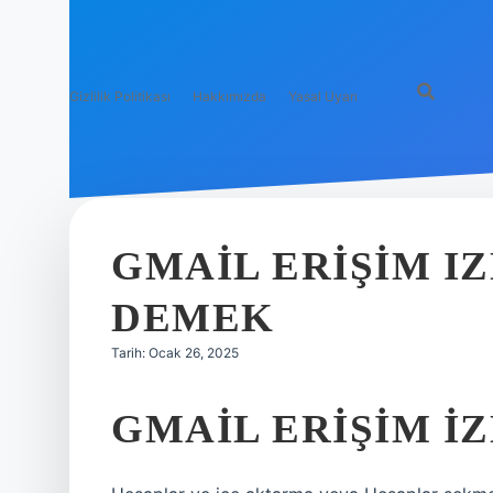
Gizlilik Politikası
Hakkımızda
Yasal Uyarı
GMAIL ERIŞIM I
DEMEK
Tarih: Ocak 26, 2025
GMAIL ERIŞIM IZ