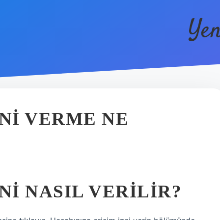
Yen
ZNI VERME NE
NI NASIL VERILIR?