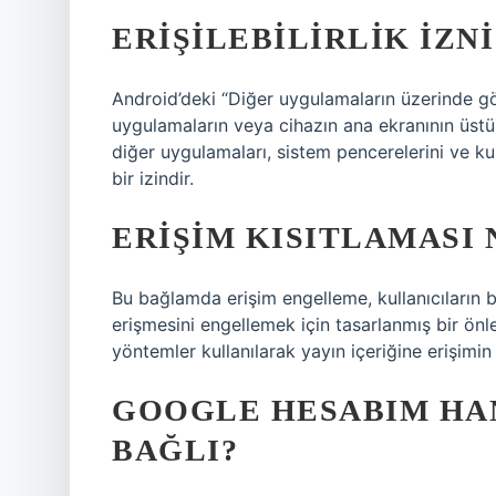
ERIŞILEBILIRLIK IZNI
Android’deki “Diğer uygulamaların üzerinde gös
uygulamaların veya cihazın ana ekranının üst
diğer uygulamaları, sistem pencerelerini ve ku
bir izindir.
ERIŞIM KISITLAMASI
Bu bağlamda erişim engelleme, kullanıcıların bi
erişmesini engellemek için tasarlanmış bir önle
yöntemler kullanılarak yayın içeriğine erişimin
GOOGLE HESABIM HA
BAĞLI?