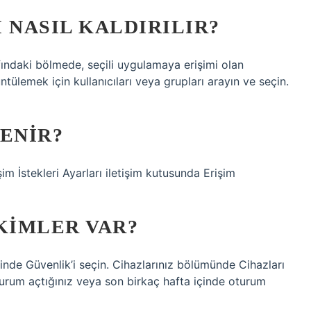
 NASIL KALDIRILIR?
fındaki bölmede, seçili uygulamaya erişimi olan
rüntülemek için kullanıcıları veya grupları arayın ve seçin.
TENIR?
işim İstekleri Ayarları iletişim kutusunda Erişim
KIMLER VAR?
nde Güvenlik’i seçin. Cihazlarınız bölümünde Cihazları
urum açtığınız veya son birkaç hafta içinde oturum