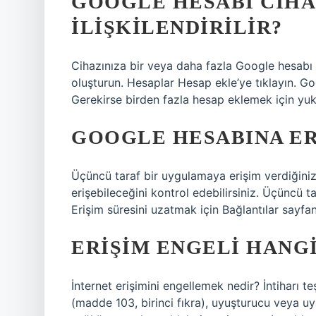
GOOGLE HESABI CIHA
ILIŞKILENDIRILIR?
Cihazınıza bir veya daha fazla Google hesabı
oluşturun. Hesaplar Hesap ekle’ye tıklayın. Go
Gerekirse birden fazla hesap eklemek için yuka
GOOGLE HESABINA ER
Üçüncü taraf bir uygulamaya erişim verdiğiniz
erişebileceğini kontrol edebilirsiniz. Üçüncü ta
Erişim süresini uzatmak için Bağlantılar sayfan
ERIŞIM ENGELI HANG
İnternet erişimini engellemek nedir? İntiharı t
(madde 103, birinci fıkra), uyuşturucu veya u