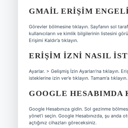
GMAIL ERIŞIM ENGELI
Görevler bölmesine tıklayın. Sayfanın sol tara
kullanıcıların ve kimlik bilgilerinin listesini gö
Erişimi Kaldır’a tıklayın.
ERIŞIM IZNI NASIL IS
Ayarlar. > Gelişmiş İzin Ayarları’na tıklayın. Er
isteklerine izin ver’e tıklayın. Tamam’a tıklayın.
GOOGLE HESABIMDA 
Google Hesabınıza gidin. Sol gezinme bölmesi
yönet’i seçin. Google Hesabınızda, şu anda ot
açtığınız cihazları göreceksiniz.