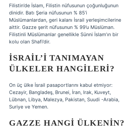
Filistin’de İslam, Filistin nüfusunun çoğunluğunun
dinidir. Batı Şeria nüfusunun % 85’i
Müslümanlardan, geri kalanı İsrail yerleşimcilerine
aittir. Gazze şerit nüfusunun % 99’u Müslüman.
Filistinli Müslümanlar genellikle Sünni İslam’ın bir
kolu olan Shafi’dir.
İSRAIL’I TANIMAYAN
ÜLKELER HANGILERI?
On üç ülke İsrail pasaportlarını kabul etmiyor:
Cezayir, Bangladeş, Brunei, İran, Irak, Kuveyt,
Lübnan, Libya, Malezya, Pakistan, Suudi -Arabia,
Suriye ve Yemen.
GAZZE HANGI ÜLKENIN?