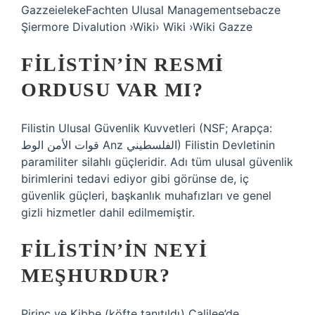
GazzeielekeFachten Ulusal Managementsebacze
Şiermore Divalution ›Wiki› Wiki ›Wiki Gazze
FILISTIN’IN RESMI
ORDUSU VAR MI?
Filistin Ulusal Güvenlik Kuvvetleri (NSF; Arapça:
قوات الأمن الوط Anz الفلسطيني) Filistin Devletinin
paramiliter silahlı güçleridir. Adı tüm ulusal güvenlik
birimlerini tedavi ediyor gibi görünse de, iç
güvenlik güçleri, başkanlık muhafızları ve genel
gizli hizmetler dahil edilmemiştir.
FILISTIN’IN NEYI
MEŞHURDUR?
Pirinç ve Kibbe (köfte tanıtıldı) Calilee’de