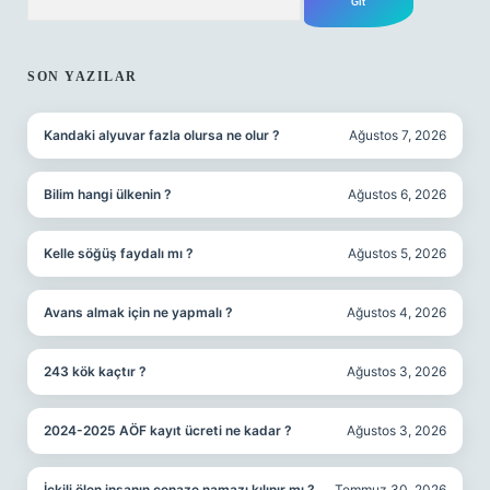
SIDEBAR
SON YAZILAR
Kandaki alyuvar fazla olursa ne olur ?
Ağustos 7, 2026
Bilim hangi ülkenin ?
Ağustos 6, 2026
Kelle söğüş faydalı mı ?
Ağustos 5, 2026
Avans almak için ne yapmalı ?
Ağustos 4, 2026
243 kök kaçtır ?
Ağustos 3, 2026
2024-2025 AÖF kayıt ücreti ne kadar ?
Ağustos 3, 2026
İçkili ölen insanın cenaze namazı kılınır mı ?
Temmuz 30, 2026