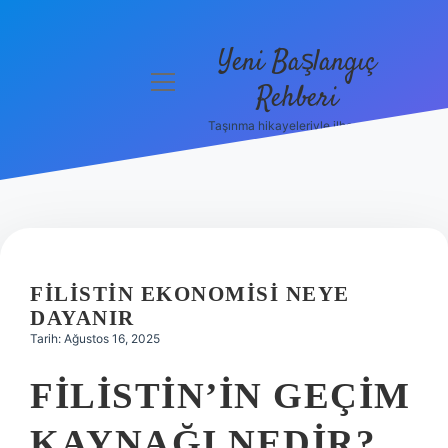
Yeni Başlangıç
menüyü
Rehberi
aç
Taşınma hikayeleriyle ilham bul!
Gizlilik
Politikası
Hakkımızda
Yasal Uyarı
FILISTIN EKONOMISI NEYE
DAYANIR
Tarih: Ağustos 16, 2025
FILISTIN’IN GEÇIM
KAYNAĞI NEDIR?