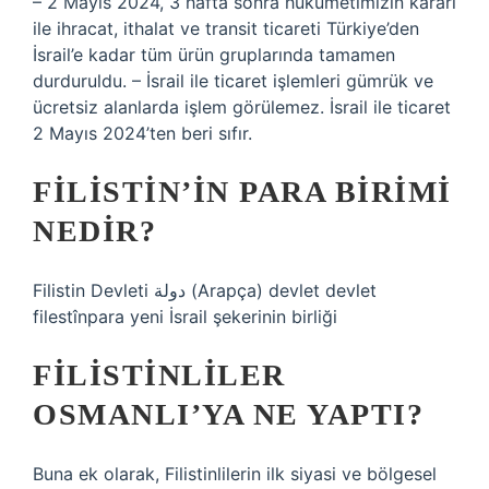
– 2 Mayıs 2024, 3 hafta sonra hükümetimizin kararı
ile ihracat, ithalat ve transit ticareti Türkiye’den
İsrail’e kadar tüm ürün gruplarında tamamen
durduruldu. – İsrail ile ticaret işlemleri gümrük ve
ücretsiz alanlarda işlem görülemez. İsrail ile ticaret
2 Mayıs 2024’ten beri sıfır.
FILISTIN’IN PARA BIRIMI
NEDIR?
Filistin Devleti دولة (Arapça) devlet devlet
filestînpara yeni İsrail şekerinin birliği
FILISTINLILER
OSMANLI’YA NE YAPTI?
Buna ek olarak, Filistinlilerin ilk siyasi ve bölgesel