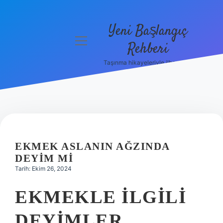
Yeni Başlangıç
menüyü
Rehberi
aç
Taşınma hikayeleriyle ilham bul!
Gizlilik
Politikası
Hakkımızda
Yasal Uyarı
EKMEK ASLANIN AĞZINDA
DEYIM MI
Tarih: Ekim 26, 2024
EKMEKLE ILGILI
DEYIMLER