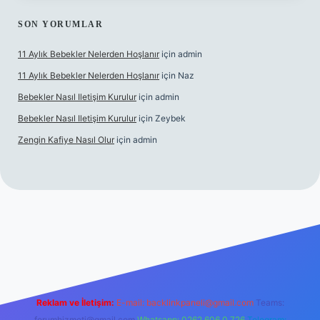
SON YORUMLAR
11 Aylık Bebekler Nelerden Hoşlanır
için
admin
11 Aylık Bebekler Nelerden Hoşlanır
için
Naz
Bebekler Nasıl Iletişim Kurulur
için
admin
Bebekler Nasıl Iletişim Kurulur
için
Zeybek
Zengin Kafiye Nasıl Olur
için
admin
operabet giriş
betexper
Reklam ve İletişim:
E-mail:
backlinkpaneli@gmail.com
Teams:
forumhizmeti@gmail.com
Whatsapp: 0262 606 0 726
Telegram: