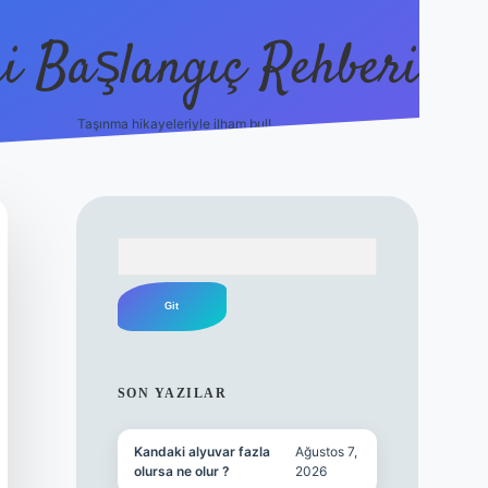
i Başlangıç Rehberi
Taşınma hikayeleriyle ilham bul!
ilbet yeni giriş
ilbet yeni giriş
grandopera
Arama
SIDEBAR
SON YAZILAR
Kandaki alyuvar fazla
Ağustos 7,
olursa ne olur ?
2026