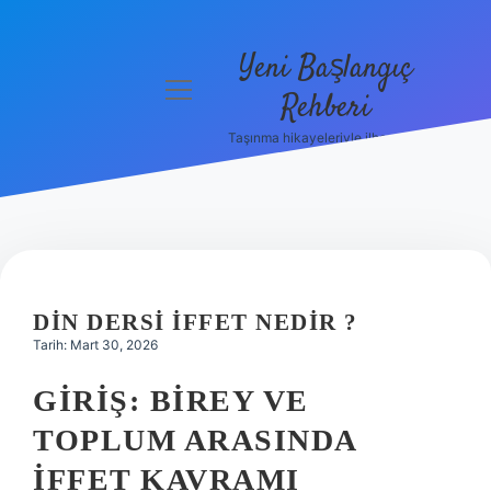
Yeni Başlangıç
menüyü
Rehberi
aç
Taşınma hikayeleriyle ilham bul!
Gizlilik
Politikası
Hakkımızda
Yasal Uyarı
DIN DERSI İFFET NEDIR ?
Tarih: Mart 30, 2026
GIRIŞ: BIREY VE
TOPLUM ARASINDA
İFFET KAVRAMI