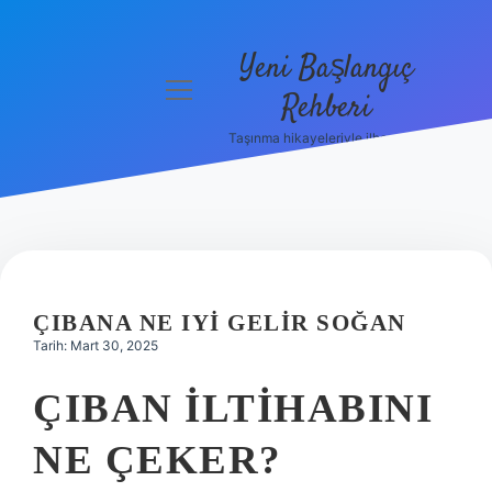
Yeni Başlangıç
menüyü
Rehberi
aç
Taşınma hikayeleriyle ilham bul!
Gizlilik
Politikası
Hakkımızda
Yasal Uyarı
ÇIBANA NE IYI GELIR SOĞAN
Tarih: Mart 30, 2025
ÇIBAN ILTIHABINI
NE ÇEKER?