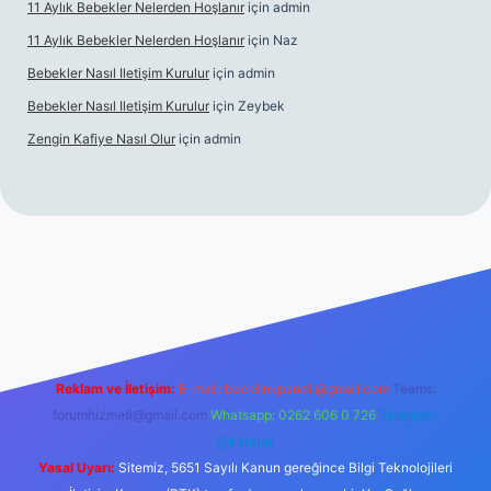
11 Aylık Bebekler Nelerden Hoşlanır
için
admin
11 Aylık Bebekler Nelerden Hoşlanır
için
Naz
Bebekler Nasıl Iletişim Kurulur
için
admin
Bebekler Nasıl Iletişim Kurulur
için
Zeybek
Zengin Kafiye Nasıl Olur
için
admin
ş
grandoperabet giriş
betexper
Reklam ve İletişim:
E-mail:
backlinkpaneli@gmail.com
Teams:
forumhizmeti@gmail.com
Whatsapp: 0262 606 0 726
Telegram:
@karabul
Yasal Uyarı:
Sitemiz, 5651 Sayılı Kanun gereğince Bilgi Teknolojileri