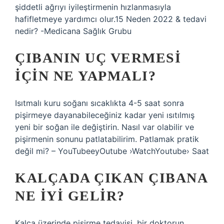
şiddetli ağrıyı iyileştirmenin hızlanmasıyla
hafifletmeye yardımcı olur.15 Neden 2022 & tedavi
nedir? -Medicana Sağlık Grubu
ÇIBANIN UÇ VERMESI
IÇIN NE YAPMALI?
Isıtmalı kuru soğanı sıcaklıkta 4-5 saat sonra
pişirmeye dayanabileceğiniz kadar yeni ısıtılmış
yeni bir soğan ile değiştirin. Nasıl var olabilir ve
pişirmenin sonunu patlatabilirim. Patlamak pratik
değil mi? – YouTubeeyOutube ›WatchYoutube› Saat
KALÇADA ÇIKAN ÇIBANA
NE IYI GELIR?
Kalça üzerinde pişirme tedavisi, bir doktorun