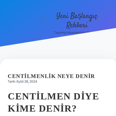
Yeni Başlangıç
menüyü
Rehberi
aç
Taşınma hikayeleriyle ilham bul!
Gizlilik
Politikası
Hakkımızda
Yasal Uyarı
CENTILMENLIK NEYE DENIR
Tarih: Eylül 28, 2024
CENTILMEN DIYE
KIME DENIR?