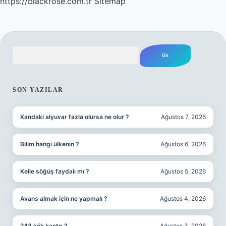
https://blackrose.com.tr
Sitemap
Arama
SIDEBAR
SON YAZILAR
Kandaki alyuvar fazla olursa ne olur ?
Ağustos 7, 2026
Bilim hangi ülkenin ?
Ağustos 6, 2026
Kelle söğüş faydalı mı ?
Ağustos 5, 2026
Avans almak için ne yapmalı ?
Ağustos 4, 2026
243 kök kaçtır ?
Ağustos 3, 2026