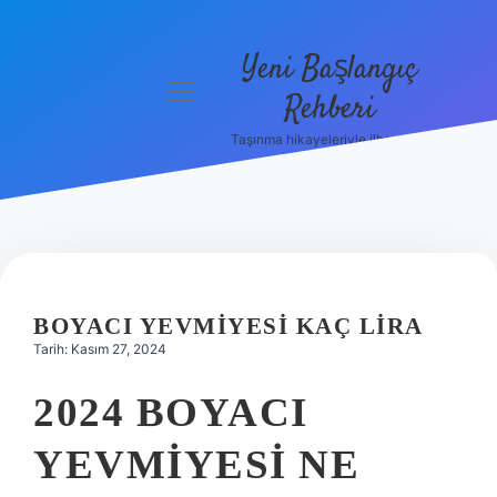
Yeni Başlangıç
menüyü
Rehberi
aç
Taşınma hikayeleriyle ilham bul!
Gizlilik
Politikası
Hakkımızda
Yasal Uyarı
BOYACI YEVMIYESI KAÇ LIRA
Tarih: Kasım 27, 2024
2024 BOYACI
YEVMIYESI NE