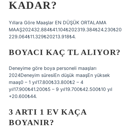
KADAR?
Yıllara Göre Maaşlar EN DÜŞÜK ORTALAMA
MAAŞ202432.884₺41.104₺202319.384₺24.230₺20
229.064₺11.329₺20213.918₺4.
BOYACI KAÇ TL ALIYOR?
Deneyime göre boya personeli maaşları
2024Deneyim süresiEn düşük maaşEn yüksek
maaş0 – 1 yıl17.800₺33.800₺2 – 4
yıl17.900₺41.200₺5 – 9 yıl19.700₺42.500₺10 yıl
+20.600₺44.
3 ARTI 1 EV KAÇA
BOYANIR?