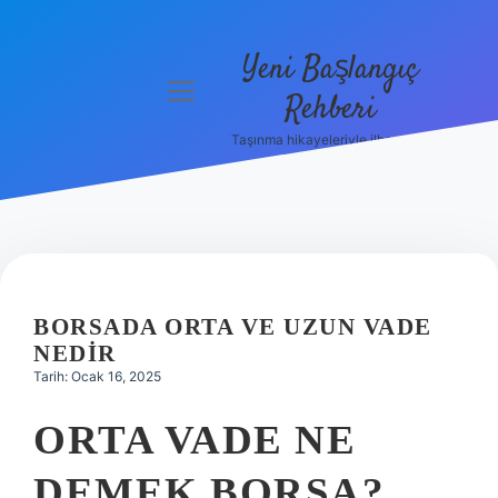
Yeni Başlangıç
menüyü
Rehberi
aç
Taşınma hikayeleriyle ilham bul!
Gizlilik
Politikası
Hakkımızda
Yasal Uyarı
BORSADA ORTA VE UZUN VADE
NEDIR
Tarih: Ocak 16, 2025
ORTA VADE NE
DEMEK BORSA?