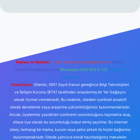
t yeni giriş
ilbet yeni giriş
grandoperabet giriş
betexper
Reklam ve İletişim:
E-mail:
backlinkpaneli@gmail.com
Teams:
forumhizmeti@gmail.com
Whatsapp: 0262 606 0 726
Telegram:
@karabul
Yasal Uyarı:
Sitemiz, 5651 Sayılı Kanun gereğince Bilgi Teknolojileri
ve İletişim Kurumu (BTK) tarafından onaylanmış bir Yer Sağlayıcı
olarak hizmet vermektedir. Bu nedenle, sitedeki içerikleri proaktif
olarak denetleme veya araştırma yükümlülüğümüz bulunmamaktadır.
Ancak, üyelerimiz yazdıkları içeriklerin sorumluluğunu taşımakta olup,
siteye üye olarak bu sorumluluğu kabul etmiş sayılırlar. Bu internet
sitesi, herhangi bir marka, kurum veya şahıs şirketi ile hiçbir bağlantısı
bulunmamaktadır. Sitede yalnızca kendi hazırladığımız makaleler