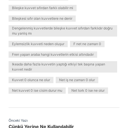
Bileşke kuvvet sıfırdan farklı olabilir mi
Bileşkesi sıfır olan kuvvetlere ne denir
Dengelenmiş kuvvetlerde bileşke kuvvet sıfırdan farklıdır doğru
mu yanlış mı
Eylemsizlik kuvveti neden oluşur
F net ne zaman 0
Fren yapan araba hangi kuvvetlerin etkisi altındadır
Ikeada daha fazla kuvvetin yaptığı etkiyi tek başına yapan
kuvvet nedir
Kuvvet 0 olunca ne olur
Net iş ne zaman 0 olur
Net kuvvet 0 ise cisim durur mu
Net tork 0 ise ne olur
Önceki Yazı
Çünkü Yerine Ne Kullanılabilir