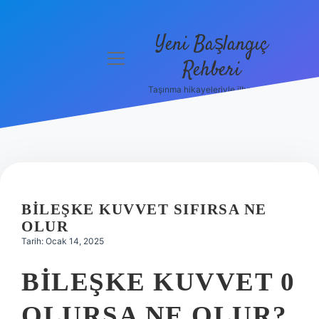
Yeni Başlangıç
menüyü
Rehberi
aç
Taşınma hikayeleriyle ilham bul!
Gizlilik
Politikası
Hakkımızda
Yasal Uyarı
BILEŞKE KUVVET SIFIRSA NE
OLUR
Tarih: Ocak 14, 2025
BILEŞKE KUVVET 0
OLURSA NE OLUR?