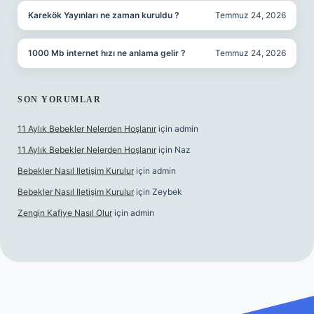
Karekök Yayınları ne zaman kuruldu ?
Temmuz 24, 2026
1000 Mb internet hızı ne anlama gelir ?
Temmuz 24, 2026
SON YORUMLAR
11 Aylık Bebekler Nelerden Hoşlanır
için
admin
11 Aylık Bebekler Nelerden Hoşlanır
için
Naz
Bebekler Nasıl Iletişim Kurulur
için
admin
Bebekler Nasıl Iletişim Kurulur
için
Zeybek
Zengin Kafiye Nasıl Olur
için
admin
erabet giriş
betexper