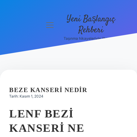
Yeni Başlangıç
menüyü
Rehberi
aç
Taşınma hikayeleriyle ilham bul!
Gizlilik
Politikası
Hakkımızda
Yasal Uyarı
BEZE KANSERI NEDIR
Tarih: Kasım 1, 2024
LENF BEZI
KANSERI NE