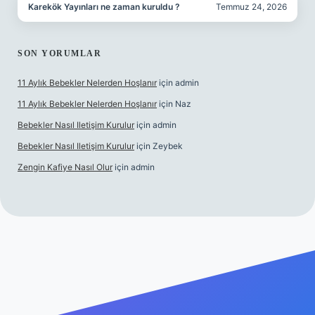
Karekök Yayınları ne zaman kuruldu ?
Temmuz 24, 2026
SON YORUMLAR
11 Aylık Bebekler Nelerden Hoşlanır
için
admin
11 Aylık Bebekler Nelerden Hoşlanır
için
Naz
Bebekler Nasıl Iletişim Kurulur
için
admin
Bebekler Nasıl Iletişim Kurulur
için
Zeybek
Zengin Kafiye Nasıl Olur
için
admin
erabet giriş
betexper