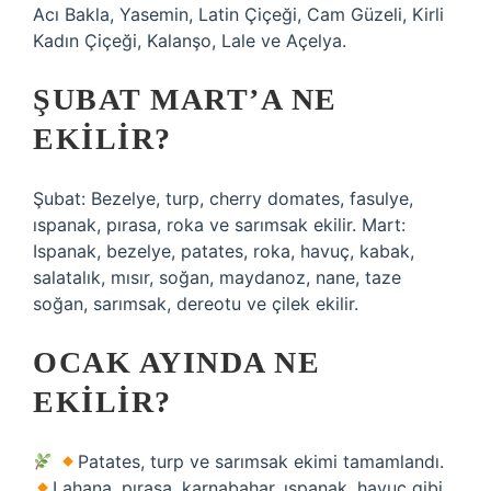
Acı Bakla, Yasemin, Latin Çiçeği, Cam Güzeli, Kirli
Kadın Çiçeği, Kalanşo, Lale ve Açelya.
ŞUBAT MART’A NE
EKILIR?
Şubat: Bezelye, turp, cherry domates, fasulye,
ıspanak, pırasa, roka ve sarımsak ekilir. Mart:
Ispanak, bezelye, patates, roka, havuç, kabak,
salatalık, mısır, soğan, maydanoz, nane, taze
soğan, sarımsak, dereotu ve çilek ekilir.
OCAK AYINDA NE
EKILIR?
Patates, turp ve sarımsak ekimi tamamlandı.
Lahana, pırasa, karnabahar, ıspanak, havuç gibi