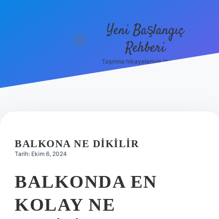
Yeni Başlangıç
menüyü
Rehberi
aç
Taşınma hikayeleriyle ilham bul!
Gizlilik
Politikası
Hakkımızda
Yasal Uyarı
BALKONA NE DIKILIR
Tarih: Ekim 6, 2024
BALKONDA EN
KOLAY NE