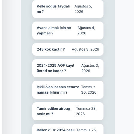
Kelle söğüş faydalı
Ağustos 5,
mı ?
2026
Avans almak için ne
Ağustos 4,
yapmalı ?
2026
243 kök kaçtır ?
Ağustos 3, 2026
2024-2025 AÖF kayıt
Ağustos 3,
ücreti ne kadar ?
2026
İçkili ölen insanın cenaze
Temmuz
namazı kılınır mı ?
30, 2026
Tamir edilen airbag
Temmuz 28,
açılır mı ?
2026
Ballon d’Or 2024 nasıl
Temmuz 25,