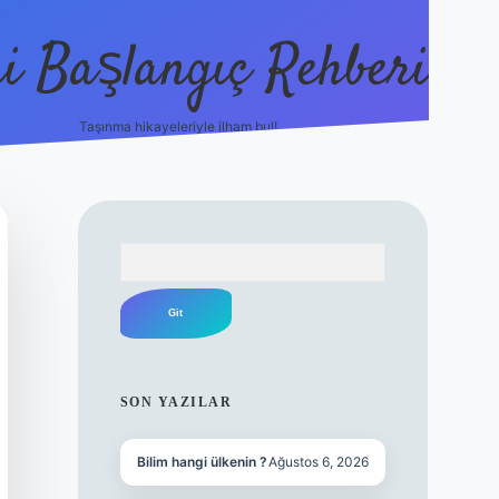
i Başlangıç Rehberi
Taşınma hikayeleriyle ilham bul!
ilbet yeni giriş
ilbet yeni giriş
gra
Arama
SIDEBAR
SON YAZILAR
Bilim hangi ülkenin ?
Ağustos 6, 2026