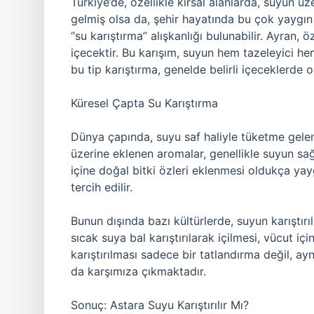
Türkiye’de, özellikle kırsal alanlarda, suyun ü
gelmiş olsa da, şehir hayatında bu çok yaygın 
“su karıştırma” alışkanlığı bulunabilir. Ayran, ö
içecektir. Bu karışım, suyun hem tazeleyici he
bu tip karıştırma, genelde belirli içeceklerde
Küresel Çapta Su Karıştırma
Dünya çapında, suyu saf haliyle tüketme gele
üzerine eklenen aromalar, genellikle suyun sağl
içine doğal bitki özleri eklenmesi oldukça ya
tercih edilir.
Bunun dışında bazı kültürlerde, suyun karıştırı
sıcak suya bal karıştırılarak içilmesi, vücut içi
karıştırılması sadece bir tatlandırma değil, ay
da karşımıza çıkmaktadır.
Sonuç: Astara Suyu Karıştırılır Mı?