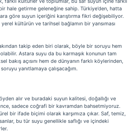
, farklı kültürler ve toplumlar, bu saf suyun içine farklı
ir hale getirme geleneğine sahip. Türkiye’den, hatta
ra göre suyun içeriğini karıştırma fikri değişebiliyor.
yerel kültürün ve tarihsel bağlamın bir yansıması
kından takip eden biri olarak, böyle bir soruyu hem
 olabilir. Astara suyu da bu karmaşık konunun tam
el bakış açısını hem de dünyanın farklı köylerinden,
k soruyu yanıtlamaya çalışacağım.
 köyden alır ve buradaki suyun kalitesi, doğallığı ve
yince, sadece coğrafi bir kavramdan bahsetmiyoruz.
el bir ifade biçimi olarak karşımıza çıkar. Saf, temiz,
anlar, bu tür suyu genellikle saflığı ve içindeki
ler.