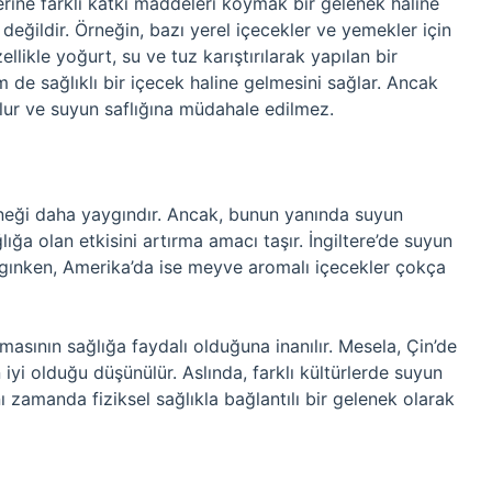
zerine farklı katkı maddeleri koymak bir gelenek haline
değildir. Örneğin, bazı yerel içecekler ve yemekler için
zellikle yoğurt, su ve tuz karıştırılarak yapılan bir
m de sağlıklı bir içecek haline gelmesini sağlar. Ancak
 olur ve suyun saflığına müdahale edilmez.
neği daha yaygındır. Ancak, bunun yanında suyun
ığa olan etkisini artırma amacı taşır. İngiltere’de suyun
ygınken, Amerika’da ise meyve aromalı içecekler çokça
lmasının sağlığa faydalı olduğuna inanılır. Mesela, Çin’de
n iyi olduğu düşünülür. Aslında, farklı kültürlerde suyun
nı zamanda fiziksel sağlıkla bağlantılı bir gelenek olarak