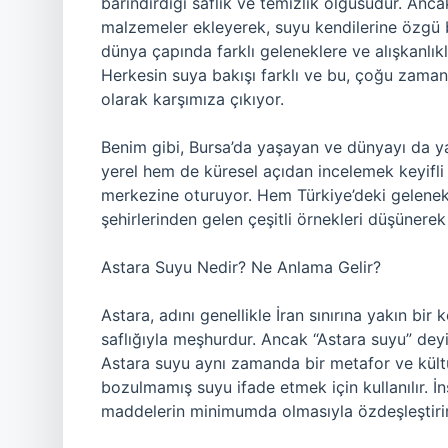
barındırdığı saflık ve temizlik olgusudur. Ancak
malzemeler ekleyerek, suyu kendilerine özgü b
dünya çapında farklı geleneklere ve alışkanlıkla
Herkesin suya bakışı farklı ve bu, çoğu zaman 
olarak karşımıza çıkıyor.
Benim gibi, Bursa’da yaşayan ve dünyayı da ya
yerel hem de küresel açıdan incelemek keyifli
merkezine oturuyor. Hem Türkiye’deki geleneks
şehirlerinden gelen çeşitli örnekleri düşünere
Astara Suyu Nedir? Ne Anlama Gelir?
Astara, adını genellikle İran sınırına yakın bir
saflığıyla meşhurdur. Ancak “Astara suyu” de
Astara suyu aynı zamanda bir metafor ve kültür
bozulmamış suyu ifade etmek için kullanılır. İns
maddelerin minimumda olmasıyla özdeşleştirir