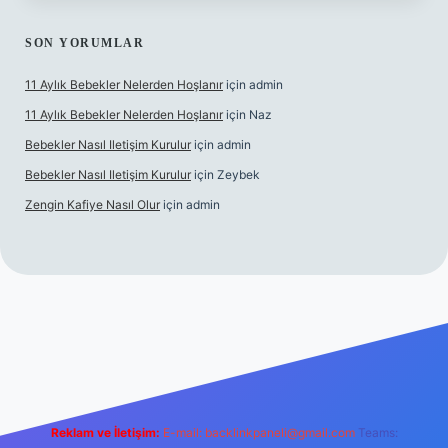
SON YORUMLAR
11 Aylık Bebekler Nelerden Hoşlanır
için
admin
11 Aylık Bebekler Nelerden Hoşlanır
için
Naz
Bebekler Nasıl Iletişim Kurulur
için
admin
Bebekler Nasıl Iletişim Kurulur
için
Zeybek
Zengin Kafiye Nasıl Olur
için
admin
grandoperabet giriş
betexper
Reklam ve İletişim:
E-mail:
backlinkpaneli@gmail.com
Teams: