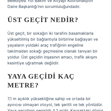
Belediyesi Yol Bakım ve Altyapı Koordinasyon
Daire Başkanlığı’nın sorumluluğundadır.
ÜST GEÇIT NEDIR?
Üst geçit, bir sokağın iki tarafını basamaklarla
yükseltilmiş bir bağlantıyla birbirine bağlayan ve
yayaların yoldaki araç trafiğinin engeline
takılmadan sokağı geçmesine olanak tanıyan bir
yoldur. Üst geçidin inşasının amacı, trafik akışını
kesintiye uğratmak değildir.
YAYA GEÇIDI KAÇ
METRE?
7,1 m açıklık yüksekliğine sahip ve ortada bir
ayırıcısı olmayan otoyol, tek şeritli ve tek yönlüdür.
Yaya geçidinin genişliği 4,2 m’dir. Kavşaktaki dönüş