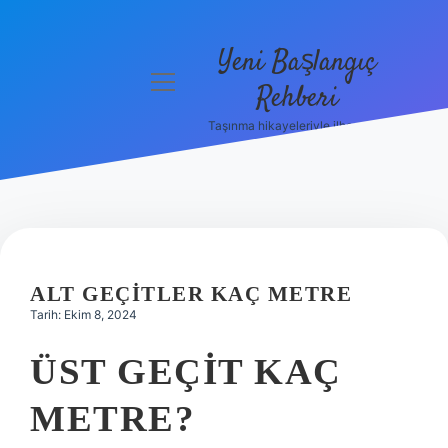
Yeni Başlangıç
menüyü
Rehberi
aç
Taşınma hikayeleriyle ilham bul!
Gizlilik
Politikası
Hakkımızda
Yasal Uyarı
ALT GEÇITLER KAÇ METRE
Tarih: Ekim 8, 2024
ÜST GEÇIT KAÇ
METRE?