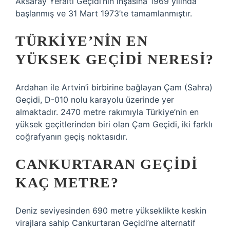
Aksaray Yeraltı Geçidi’nin inşasına 1969 yılında
başlanmış ve 31 Mart 1973’te tamamlanmıştır.
TÜRKIYE’NIN EN
YÜKSEK GEÇIDI NERESI?
Ardahan ile Artvin’i birbirine bağlayan Çam (Sahra)
Geçidi, D-010 nolu karayolu üzerinde yer
almaktadır. 2470 metre rakımıyla Türkiye’nin en
yüksek geçitlerinden biri olan Çam Geçidi, iki farklı
coğrafyanın geçiş noktasıdır.
CANKURTARAN GEÇIDI
KAÇ METRE?
Deniz seviyesinden 690 metre yükseklikte keskin
virajlara sahip Cankurtaran Geçidi’ne alternatif