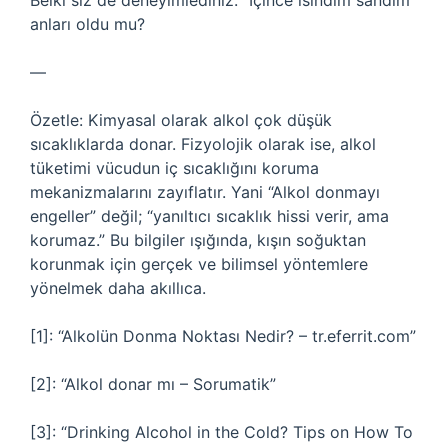
Belki siz de deneyimlediniz: “İçince ısındım sandım”
anları oldu mu?
—
Özetle: Kimyasal olarak alkol çok düşük
sıcaklıklarda donar. Fizyolojik olarak ise, alkol
tüketimi vücudun iç sıcaklığını koruma
mekanizmalarını zayıflatır. Yani “Alkol donmayı
engeller” değil; “yanıltıcı sıcaklık hissi verir, ama
korumaz.” Bu bilgiler ışığında, kışın soğuktan
korunmak için gerçek ve bilimsel yöntemlere
yönelmek daha akıllıca.
[1]: “Alkolün Donma Noktası Nedir? – tr.eferrit.com”
[2]: “Alkol donar mı – Sorumatik”
[3]: “Drinking Alcohol in the Cold? Tips on How To