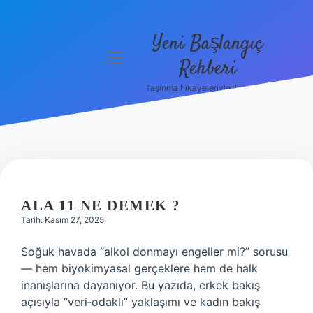
Yeni Başlangıç
menüyü
Rehberi
aç
Taşınma hikayeleriyle ilham bul!
Gizlilik
Politikası
Hakkımızda
Yasal Uyarı
ALA 11 NE DEMEK ?
Tarih: Kasım 27, 2025
Soğuk havada “alkol donmayı engeller mi?” sorusu
— hem biyokimyasal gerçeklere hem de halk
inanışlarına dayanıyor. Bu yazıda, erkek bakış
açısıyla “veri‑odaklı” yaklaşımı ve kadın bakış