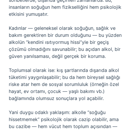
sohbetlerde, dışarıda geçirilen zamanlarda. Bu,
insanların soğuğun hem fizikselliğini hem psikolojik
etkisini yumuşatır.
Kadınlar — geleneksel olarak soğuğun, sağlık ve
bakım gerektiren bir durum olduğunu — bu yüzden
alkolün “kendini ısıtıyormuş hissi”yle bir geçiş
çözümü olmadığını savunabilir; bu açıdan alkol, bir
güven yanılsaması, değil gerçek bir koruma.
Toplumsal olarak ise: kış şartlarında dışarıda alkol
tüketimi yaygınlaşabilir; bu da hem bireysel sağlığı
riske atar hem de sosyal sorumluluk (örneğin özel
hayat, ev ortamı, çocuk — yaşlı bakımı vb.)
bağlamında olumsuz sonuçlara yol açabilir.
Yani duygu odaklı yaklaşım: alkolle “soğuğu
hissetmemek” psikolojik olarak cazip olabilir, ama
bu cazibe — hem vücut hem toplum açısından —