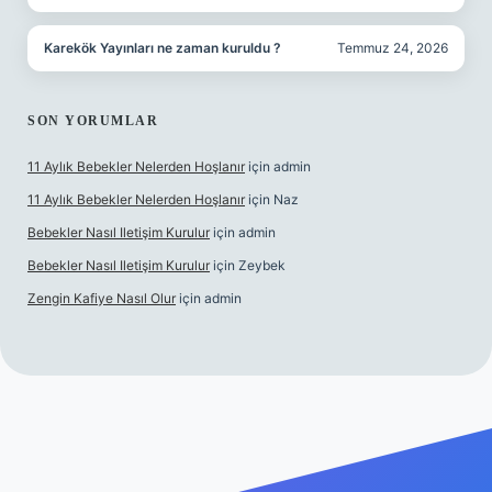
Karekök Yayınları ne zaman kuruldu ?
Temmuz 24, 2026
SON YORUMLAR
11 Aylık Bebekler Nelerden Hoşlanır
için
admin
11 Aylık Bebekler Nelerden Hoşlanır
için
Naz
Bebekler Nasıl Iletişim Kurulur
için
admin
Bebekler Nasıl Iletişim Kurulur
için
Zeybek
Zengin Kafiye Nasıl Olur
için
admin
operabet giriş
betexper