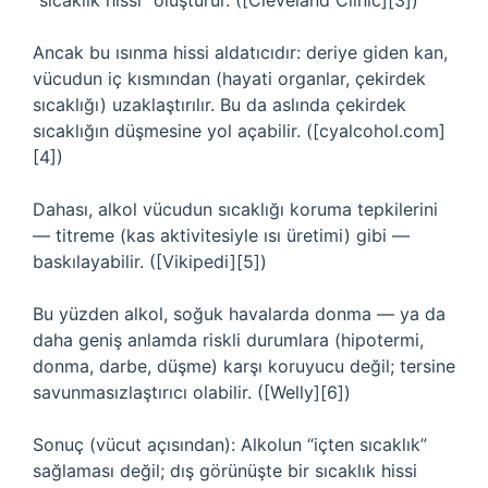
“sıcaklık hissi” oluşturur. ([Cleveland Clinic][3])
Ancak bu ısınma hissi aldatıcıdır: deriye giden kan,
vücudun iç kısmından (hayati organlar, çekirdek
sıcaklığı) uzaklaştırılır. Bu da aslında çekirdek
sıcaklığın düşmesine yol açabilir. ([cyalcohol.com]
[4])
Dahası, alkol vücudun sıcaklığı koruma tepkilerini
— titreme (kas aktivitesiyle ısı üretimi) gibi —
baskılayabilir. ([Vikipedi][5])
Bu yüzden alkol, soğuk havalarda donma — ya da
daha geniş anlamda riskli durumlara (hipotermi,
donma, darbe, düşme) karşı koruyucu değil; tersine
savunmasızlaştırıcı olabilir. ([Welly][6])
Sonuç (vücut açısından): Alkolun “içten sıcaklık”
sağlaması değil; dış görünüşte bir sıcaklık hissi